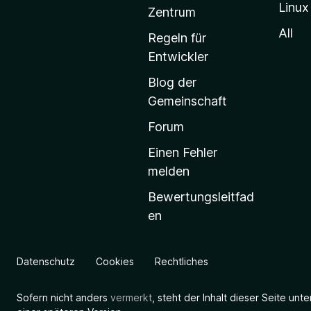
Linux
-
Zentrum
S
All
Regeln für
t
Entwickler
a
Blog der
r
Gemeinschaft
t
s
Forum
e
Einen Fehler
i
melden
t
Bewertungsleitfad
e
en
g
e
h
Datenschutz
Cookies
Rechtliches
e
n
Sofern nicht anders
vermerkt
, steht der Inhalt dieser Seite unt