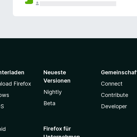
e
n
v
o
r
nterladen
Neueste
Gemeinschaf
Versionen
oad Firefox
Connect
Nightly
ows
Contribute
Beta
OS
Developer
Firefox für
oid
Unternehmen