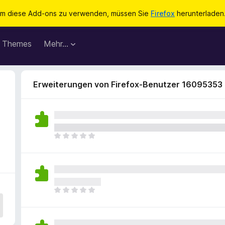
m diese Add-ons zu verwenden, müssen Sie
Firefox
herunterladen
Themes
Mehr…
Erweiterungen von Firefox-Benutzer 16095353
E
s
l
i
e
g
E
e
s
n
l
n
i