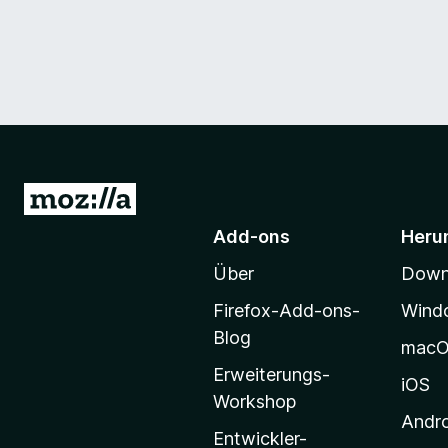
Z
u
Add-ons
Heru
r
Über
Downl
M
o
Firefox-Add-ons-
Wind
z
Blog
mac
i
Erweiterungs-
l
iOS
Workshop
l
Andr
a
Entwickler-