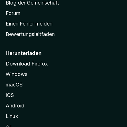
Blog der Gemeinschaft
t
a
Forum
r
Einen Fehler melden
t
Bewertungsleitfaden
s
e
i
Herunterladen
t
Download Firefox
e
Windows
g
e
macOS
h
iOS
e
n
Android
Linux
All