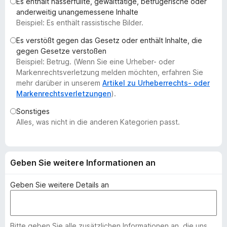
Es enthält hasserfüllte, gewalttätige, betrügerische oder
f
anderweitig unangemessene Inhalte
o
Beispiel: Es enthält rassistische Bilder.
x
Es verstößt gegen das Gesetz oder enthält Inhalte, die
-
gegen Gesetze verstoßen
B
Beispiel: Betrug. (Wenn Sie eine Urheber- oder
r
Markenrechtsverletzung melden möchten, erfahren Sie
o
mehr darüber in unserem
Artikel zu Urheberrechts- oder
Markenrechtsverletzungen
).
w
s
Sonstiges
e
Alles, was nicht in die anderen Kategorien passt.
r
Geben Sie weitere Informationen an
Geben Sie weitere Details an
Bitte geben Sie alle zusätzlichen Informationen an, die uns