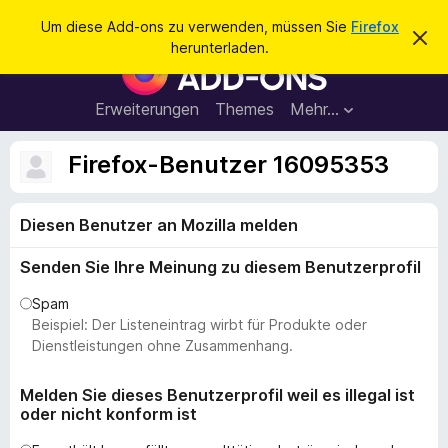
S
Anmelden
Um diese Add-ons zu verwenden, müssen Sie
Firefox
D
u
herunterladen.
i
A
c
e
d
s
h
e
d
Erweiterungen
Themes
Mehr…
e
n
-
H
n
i
o
Firefox-Benutzer 16095353
n
n
w
e
s
i
Diesen Benutzer an Mozilla melden
f
s
v
ü
e
Senden Sie Ihre Meinung zu diesem Benutzerprofil
r
r
w
d
Spam
e
e
Beispiel: Der Listeneintrag wirbt für Produkte oder
r
f
n
Dienstleistungen ohne Zusammenhang.
e
F
n
i
Melden Sie dieses Benutzerprofil weil es illegal ist
oder nicht konform ist
r
e