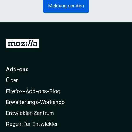
e
o
Meldung senden
r
r
l
d
i
e
c
r
h
l
)
i
Z
c
u
h
)
r
M
Add-ons
o
Über
z
i
Firefox-Add-ons-Blog
l
Erweiterungs-Workshop
l
Entwickler-Zentrum
a
-
Regeln für Entwickler
S