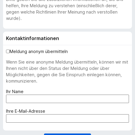
helfen, Ihre Meldung zu verstehen (einschließlich derer,
gegen welche Richtlinien Ihrer Meinung nach verstoßen
wurde).
Kontaktinformationen
Meldung anonym übermitteln
Wenn Sie eine anonyme Meldung übermitteln, können wir mit
Ihnen nicht über den Status der Meldung oder über
Möglichkeiten, gegen die Sie Einspruch einlegen können,
kommunizieren.
(
Ihr Name
e
r
f
(
Ihre E-Mail-Adresse
o
e
r
r
d
f