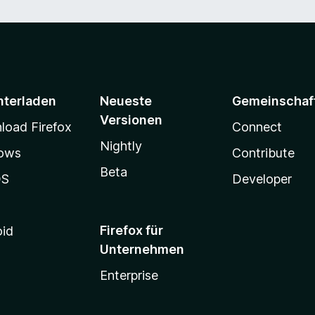
nterladen
Neueste
Gemeinschaf
Versionen
oad Firefox
Connect
Nightly
ows
Contribute
Beta
OS
Developer
Firefox für
oid
Unternehmen
Enterprise