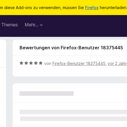
m diese Add-ons zu verwenden, müssen Sie
Firefox
herunterladen
Themes
Mehr…
Bewertungen von Firefox-Benutzer 18375445
B
von
Firefox-Benutzer 18375445
,
vor 2 Jah
e
w
e
r
t
e
t
m
i
t