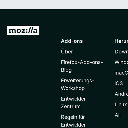
Z
u
Add-ons
Heru
r
Über
Downl
M
o
Firefox-Add-ons-
Wind
z
Blog
mac
i
Erweiterungs-
l
iOS
Workshop
l
Andr
a
Entwickler-
Linux
-
Zentrum
S
All
Regeln für
t
Entwickler