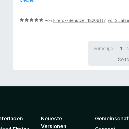
Melden
v
m
r
r
o
i
n
t
n
t
e
e
5
B
von
Firefox-Benutzer 18206117
,
vor 3 Jahr
3
n
t
S
e
v
m
t
w
o
i
e
e
n
t
r
r
5
1
Vorherige
1
n
t
S
v
e
e
t
Seite
o
n
t
e
n
m
r
5
i
n
S
t
e
t
5
n
e
v
r
o
n
n
e
5
n
S
nterladen
Neueste
Gemeinschaf
t
Versionen
e