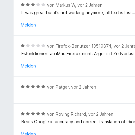
t
B
r
von
Markus W
,
vor 2 Jahren
5
e
n
It was great but it's not working anymore, all text is lost..
v
w
e
o
e
n
Melden
n
r
5
t
S
e
B
t
von
Firefox-Benutzer 13519874
,
vor 2 Jahr
t
e
e
Esfunktioniert au iMac Firefox nicht. Ärger mit Zeitverlust
m
w
r
i
e
n
Melden
t
r
e
3
t
n
v
e
B
o
von
Patgar
,
vor 2 Jahren
t
e
n
m
w
5
i
e
S
t
r
t
B
von
Roving Richard
,
vor 2 Jahren
1
t
e
e
v
Beats Google in accuracy and correct translation of idio
e
r
w
o
t
n
e
Melden
n