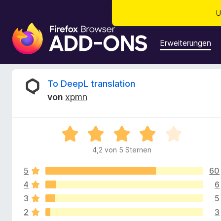
U
A
d
Erweiterungen
d
-
o
B
To DeepL translation
n
von
xpmn
s
e
f
ü
w
B
r
e
d
4,2 von 5 Sternen
e
w
e
e
n
5
60
r
r
F
t
4
6
e
i
3
5
t
t
r
2
3
m
e