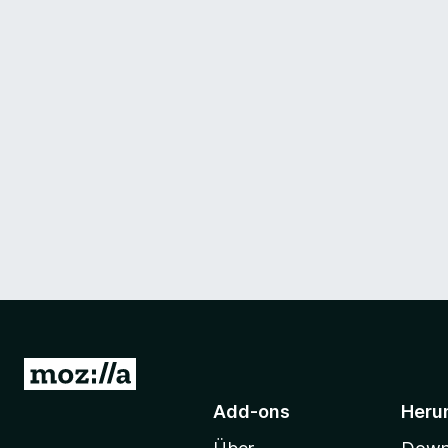
Z
u
Add-ons
Heru
r