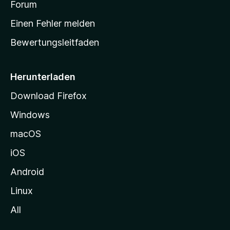
a
Forum
r
Einen Fehler melden
t
Bewertungsleitfaden
s
e
i
Herunterladen
t
Download Firefox
e
Windows
g
e
macOS
h
iOS
e
n
Android
Linux
All