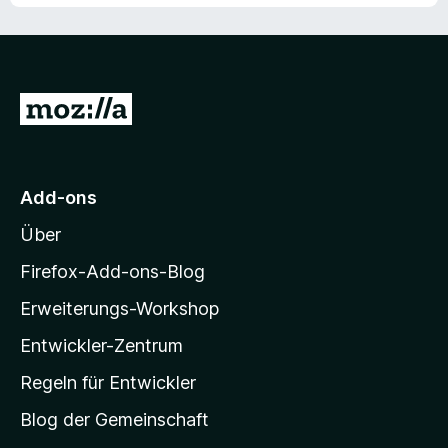
i
n
5
t
e
S
4
n
t
v
e
o
r
Z
n
n
5
u
e
S
r
n
t
M
e
Add-ons
r
o
n
Über
z
e
i
Firefox-Add-ons-Blog
n
l
Erweiterungs-Workshop
l
Entwickler-Zentrum
a
-
Regeln für Entwickler
S
Blog der Gemeinschaft
t