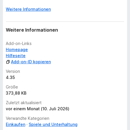
e
Weitere Informationen
n
v
o
r
Weitere Informationen
Add-on-Links
Homepage
Hilfeseite
Add-on-ID kopieren
Version
4.35
Größe
373,88 KB
Zuletzt aktualisiert
vor einem Monat (10. Juli 2026)
Verwandte Kategorien
Einkaufen
Spiele und Unterhaltung