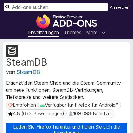
S
Anmelden
u
A
c
d
h
d
Erweiterungen
Themes
Mehr…
e
-
n
o
M
n
e
SteamDB
t
s
a
f
von
SteamDB
d
ü
a
r
Ergänzt den Steam-Shop und die Steam-Community
t
d
um neue Funktionen, SteamDB-Verlinkungen,
e
e
Tiefstpreise und weitere Statistiken.
n
n
z
Empfohlen
Verfügbar für Firefox für Android™
Empfohlen
Verfügbar für Firefox für Android™
u
F
4.8 (673 Bewertungen)
109.093 Benutzer
4.8 (673 Bewertungen)
109.093 Benutzer
r
i
E
r
Laden Sie Firefox herunter und holen Sie sich die
r
e
Erweiterung