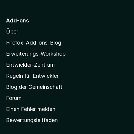
u
r
M
Add-ons
o
Über
z
i
Firefox-Add-ons-Blog
l
Erweiterungs-Workshop
l
Entwickler-Zentrum
a
-
Regeln für Entwickler
S
Blog der Gemeinschaft
t
a
Forum
r
Einen Fehler melden
t
Bewertungsleitfaden
s
e