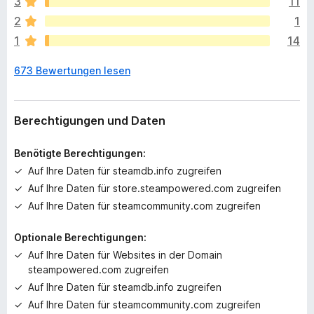
3
11
g
2
1
e
1
14
n
n
673 Bewertungen lesen
o
c
h
k
Berechtigungen und Daten
e
i
Benötigte Berechtigungen:
n
Auf Ihre Daten für steamdb.info zugreifen
e
Auf Ihre Daten für store.steampowered.com zugreifen
B
e
Auf Ihre Daten für steamcommunity.com zugreifen
w
e
Optionale Berechtigungen:
r
Auf Ihre Daten für Websites in der Domain
t
steampowered.com zugreifen
u
Auf Ihre Daten für steamdb.info zugreifen
n
Auf Ihre Daten für steamcommunity.com zugreifen
g