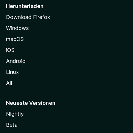
i
Herunterladen
t
Download Firefox
e
Windows
g
e
macOS
h
iOS
e
n
Android
Linux
All
Neueste Versionen
Nightly
Beta