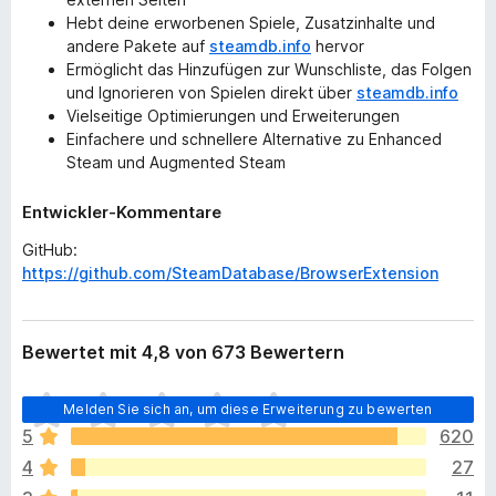
Hebt deine erworbenen Spiele, Zusatzinhalte und
andere Pakete auf
steamdb.info
hervor
Ermöglicht das Hinzufügen zur Wunschliste, das Folgen
und Ignorieren von Spielen direkt über
steamdb.info
Vielseitige Optimierungen und Erweiterungen
Einfachere und schnellere Alternative zu Enhanced
Steam und Augmented Steam
Entwickler-Kommentare
GitHub:
https://github.com/SteamDatabase/BrowserExtension
Bewertet mit 4,8 von 673 Bewertern
E
Melden Sie sich an, um diese Erweiterung zu bewerten
s
5
620
l
4
27
i
e