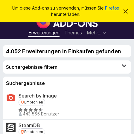
S
Anmelden
Um diese Add-ons zu verwenden, müssen Sie
Firefox
D
u
herunterladen.
i
A
c
e
d
s
h
e
d
Erweiterungen
Themes
Mehr…
e
n
-
H
n
i
o
n
4.052 Erweiterungen in Einkaufen gefunden
n
w
e
s
i
Suchergebnisse filtern
f
s
v
ü
e
r
Suchergebnisse
r
w
d
e
Search by Image
e
r
f
Empfohlen
Empfohlen
n
e
F
B
n
443.565 Benutzer
e
i
w
r
SteamDB
e
e
Empfohlen
Empfohlen