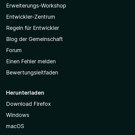
l
n
e
Erweiterungs-Workshop
l
r
n
Entwickler-Zentrum
a
e
-
Regeln für Entwickler
n
S
Blog der Gemeinschaft
t
a
Forum
r
Einen Fehler melden
t
Bewertungsleitfaden
s
e
i
Herunterladen
t
Download Firefox
e
Windows
g
e
macOS
h