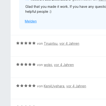
o
i
e
n
Glad that you made it work. If you have any question
t
r
5
helpful people :)
5
n
S
v
e
t
Melden
o
n
e
n
r
5
n
S
e
t
B
von
Tirupitsu
,
vor 4 Jahren
n
e
e
r
w
n
e
e
r
B
von
wolpi
,
vor 4 Jahren
n
t
e
e
w
t
e
m
r
B
von
KenjiUyehara
,
vor 4 Jahren
i
t
e
t
e
w
5
t
e
v
m
r