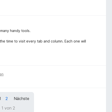
o many handy tools.
 the time to visit every tab and column. Each one will
ren
1
2
Nächste
 1 von 2