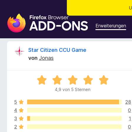
U
A
d
Erweiterungen
d
-
o
B
Star Citizen CCU Game
n
von
Jonas
s
e
f
ü
w
B
r
e
d
4,9 von 5 Sternen
e
w
e
e
n
5
28
r
r
F
t
4
0
e
i
3
1
t
t
r
2
0
m
e