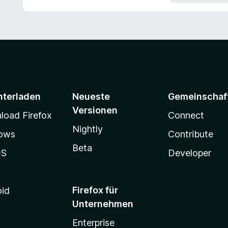
t
m
n
e
i
r
t
n
5
e
v
n
o
n
5
S
nterladen
Neueste
Gemeinschaf
t
Versionen
oad Firefox
Connect
e
r
Nightly
ows
Contribute
n
e
Beta
OS
Developer
n
Firefox für
oid
Unternehmen
Enterprise