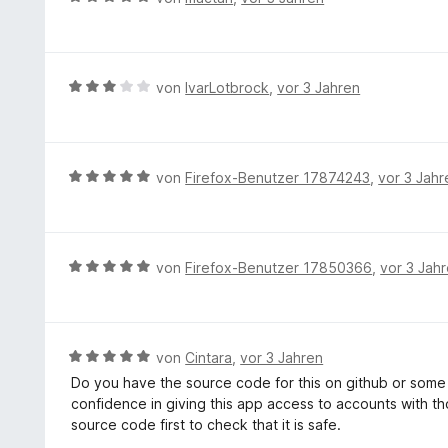
i
n
t
e
n
t
e
e
w
5
5
n
t
e
S
v
m
r
t
B
von
IvarLotbrock
,
vor 3 Jahren
o
i
t
e
e
n
t
e
r
w
5
5
t
n
e
S
v
m
e
r
t
B
von
Firefox-Benutzer 17874243
,
vor 3 Jahr
o
i
n
t
e
e
n
t
e
r
w
5
5
t
n
e
S
v
m
e
r
t
B
von
Firefox-Benutzer 17850366
,
vor 3 Jah
o
i
n
t
e
e
n
t
e
r
w
5
3
t
n
e
S
v
m
e
r
t
B
von
Cintara
,
vor 3 Jahren
o
i
n
t
e
e
n
Do you have the source code for this on github or some 
t
e
r
w
5
confidence in giving this app access to accounts with th
5
t
n
e
S
source code first to check that it is safe.
v
m
e
r
t