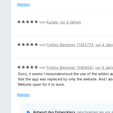
o
i
n
t
e
Melden
n
t
e
r
5
5
t
n
S
v
m
e
t
B
von
Kurumi
,
vor 4 Jahren
o
i
n
e
e
n
t
r
w
5
5
n
e
S
v
e
r
t
B
von
Firefox-Benutzer 17425773
,
vor 4 Jah
o
n
t
e
e
n
e
r
w
5
t
n
e
S
m
e
r
t
B
von
Firefox-Benutzer 13404541
,
vor 4 Jahr
i
n
t
e
e
Sorry, it seems I missunderstood the use of the addon 
t
e
r
w
that the app was replaced by only the website. And I als
5
t
n
e
Website open for it to work.
v
m
e
r
o
i
n
t
Melden
n
t
e
5
5
t
S
v
m
t
Antwort des Entwicklers
geschrieben am
vor 