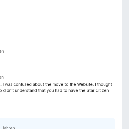
ren
en
. I was confused about the move to the Website. I thought
o didn't understand that you had to have the Star Citizen
4 Jahren