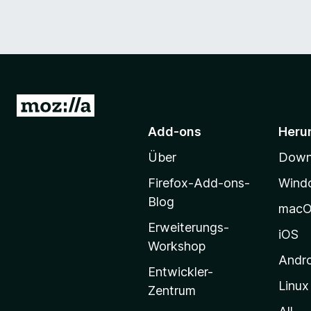
Z
u
Add-ons
Heru
r
Über
Downl
M
o
Firefox-Add-ons-
Wind
z
Blog
mac
i
Erweiterungs-
l
iOS
Workshop
l
Andr
a
Entwickler-
Linux
-
Zentrum
S