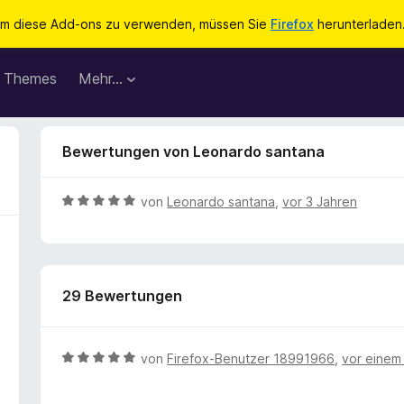
m diese Add-ons zu verwenden, müssen Sie
Firefox
herunterladen
Themes
Mehr…
Bewertungen von Leonardo santana
B
von
Leonardo santana
,
vor 3 Jahren
e
w
e
r
29 Bewertungen
t
e
t
m
B
von
Firefox-Benutzer 18991966
,
vor einem
i
e
t
w