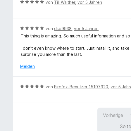
r
t
B
von
Till Walther
,
vor 5 Jahren
o
i
n
t
e
e
n
t
e
r
w
5
5
t
n
e
S
v
m
e
r
t
B
von
dsb9938
,
vor 5 Jahren
o
i
n
t
e
e
n
This thing is amazing. So much useful information and s
t
e
r
w
5
5
t
n
e
S
I don't even know where to start. Just install it, and take
v
m
e
r
t
surprise you more than the last.
o
i
n
t
e
n
t
e
r
Melden
5
5
t
n
S
v
m
e
t
o
i
n
e
B
von
Firefox-Benutzer 15197920
,
vor 5 Jah
n
t
r
e
5
5
n
w
S
v
e
e
t
o
n
r
e
n
Vorherige
t
r
5
e
n
Seite
S
t
e