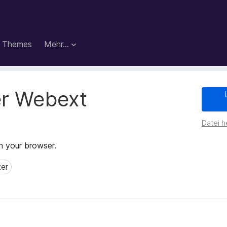
Themes
Mehr…
r Webext
Datei h
n your browser.
er