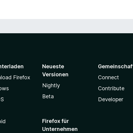
a on all websites”), to check pages whose URLs
.) for renderable markdown.
nterladen
Neueste
Gemeinschaf
Versionen
oad Firefox
Connect
Nightly
ows
Contribute
Beta
OS
Developer
Firefox für
oid
Unternehmen