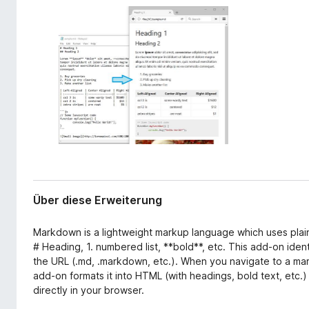
r
f
w
o
e
x
i
-
t
e
B
r
r
u
o
n
w
g
s
e
r
Über diese Erweiterung
Markdown is a lightweight markup language which uses plain 
# Heading, 1. numbered list, **bold**, etc. This add-on id
the URL (.md, .markdown, etc.). When you navigate to a mark
add-on formats it into HTML (with headings, bold text, etc.)
directly in your browser.