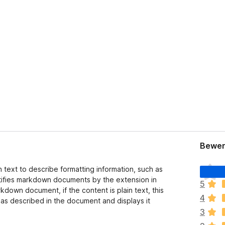
Bewer
E
text to describe formatting information, such as
s
entifies markdown documents by the extension in
5
l
down document, if the content is plain text, this
4
i
 as described in the document and displays it
e
3
g