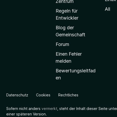
-
Zentrum
S
All
Regeln für
t
Entwickler
a
Blog der
r
Gemeinschaft
t
s
Forum
e
Einen Fehler
i
melden
t
Bewertungsleitfad
e
en
g
e
h
Datenschutz
Cookies
Rechtliches
e
n
Sofern nicht anders
vermerkt
, steht der Inhalt dieser Seite unt
einer späteren Version.