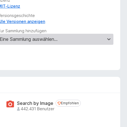
Lizenz
MIT-Lizenz
Versionsgeschichte
Alle Versionen anzeigen
Zur Sammlung hinzufügen
Search by Image
Empfohlen
Empfohlen
442.431 Benutzer