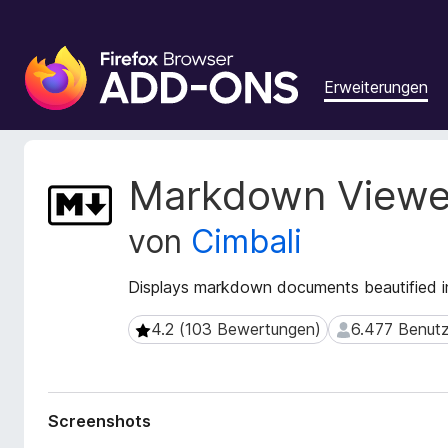
A
d
Erweiterungen
d
-
o
n
M
Markdown Viewe
s
e
t
f
von
Cimbali
a
ü
d
r
a
Displays markdown documents beautified i
d
t
e
e
4.2 (103 Bewertungen)
6.477 Benutz
4.2 (103 Bewertungen)
6.477 Benutzer
n
n
F
z
u
i
r
r
Screenshots
E
e