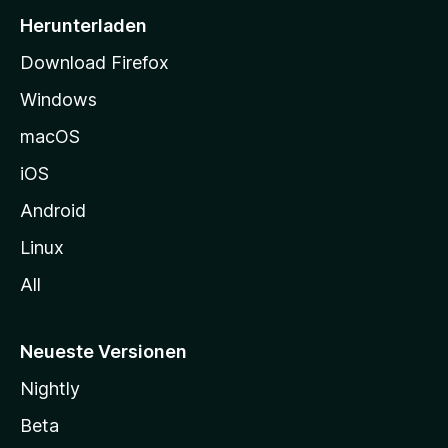
i
Herunterladen
t
Download Firefox
e
Windows
g
e
macOS
h
iOS
e
n
Android
Linux
All
Neueste Versionen
Nightly
Beta