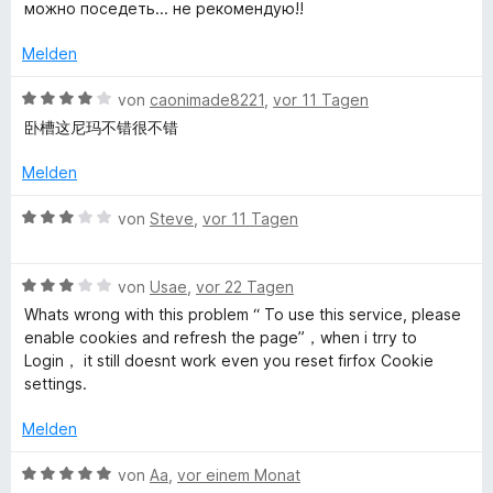
r
e
можно поседеть... не рекомендую!!
1
t
r
x
v
e
n
Melden
o
t
e
x
n
m
n
B
von
caonimade8221
,
vor 11 Tagen
5
i
e
卧槽这尼玛不错很不错
S
V
t
w
t
1
e
Melden
e
v
r
P
r
o
t
B
von
Steve
,
vor 11 Tagen
n
n
e
e
N
e
5
t
w
n
S
m
B
e
von
Usae
,
vor 22 Tagen
P
t
i
e
r
Whats wrong with this problem “ To use this service, please
e
t
w
t
enable cookies and refresh the page”，when i trry to
r
r
4
e
e
Login， it still doesnt work even you reset firfox Cookie
n
v
r
t
settings.
e
o
t
m
o
n
n
e
i
Melden
5
t
t
x
S
m
3
B
von
Aa
,
vor einem Monat
t