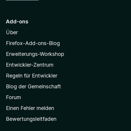
5
e
u
S
r
r
t
n
M
e
e
Add-ons
r
o
n
n
Über
z
e
i
Firefox-Add-ons-Blog
n
l
Erweiterungs-Workshop
l
Entwickler-Zentrum
a
-
Regeln für Entwickler
S
Blog der Gemeinschaft
t
a
Forum
r
Einen Fehler melden
t
Bewertungsleitfaden
s
e