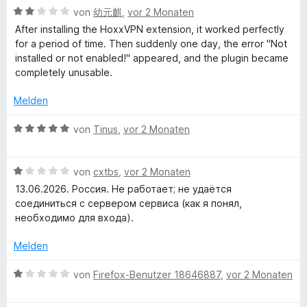
t
m
5
n
n
B
von
幼元麒
,
vor 2 Monaten
e
i
v
e
5
e
After installing the HoxxVPN extension, it worked perfectly
t
t
o
n
S
w
for a period of time. Then suddenly one day, the error "Not
m
1
n
t
e
installed or not enabled!" appeared, and the plugin became
i
v
5
e
r
completely unusable.
t
o
S
r
t
2
n
t
n
e
Melden
v
5
e
e
t
o
S
r
n
m
B
von
Tinus
,
vor 2 Monaten
n
t
n
i
e
5
e
e
t
w
S
r
n
2
B
e
von
cxtbs
,
vor 2 Monaten
t
n
v
e
r
13.06.2026. Россия. Не работает; не удаётся
e
e
o
w
t
соединиться с сервером сервиса (как я понял,
r
n
n
e
e
необходимо для входа).
n
5
r
t
e
S
t
m
Melden
n
t
e
i
e
t
t
B
von
Firefox-Benutzer 18646887
,
vor 2 Monaten
r
m
5
e
n
i
v
w