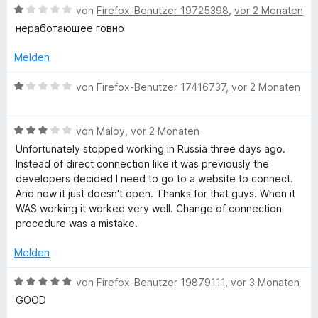
e
t
o
B
e
von
Firefox-Benutzer 19725398
,
vor 2 Monaten
n
1
n
e
r
неработающее говно
v
5
w
t
o
S
e
e
Melden
n
t
r
t
5
e
t
m
B
von
Firefox-Benutzer 17416737
,
vor 2 Monaten
S
r
e
i
e
t
n
t
t
w
e
e
m
1
B
e
von
Maloy
,
vor 2 Monaten
r
n
i
v
e
r
Unfortunately stopped working in Russia three days ago.
n
t
o
w
t
Instead of direct connection like it was previously the
e
1
n
e
e
developers decided I need to go to a website to connect.
n
v
5
r
t
And now it just doesn't open. Thanks for that guys. When it
o
S
t
m
WAS working it worked very well. Change of connection
n
t
e
i
procedure was a mistake.
5
e
t
t
S
r
m
1
Melden
t
n
i
v
e
e
t
o
B
von
Firefox-Benutzer 19879111
,
vor 3 Monaten
r
n
3
n
e
GOOD
n
v
5
w