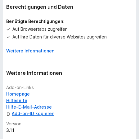
k
Berechtigungen und Daten
e
i
Benötigte Berechtigungen:
n
Auf Browsertabs zugreifen
e
Auf Ihre Daten für diverse Websites zugreifen
B
e
Weitere Informationen
w
e
r
t
Weitere Informationen
u
n
Add-on-Links
g
Homepage
e
Hilfeseite
n
Hilfe-E-Mail-Adresse
v
Add-on-ID kopieren
o
r
Version
3.1.1