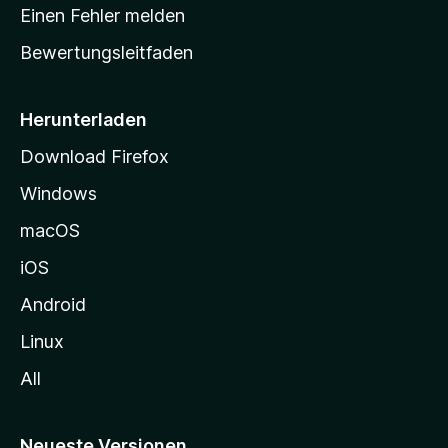
r
Einen Fehler melden
t
Bewertungsleitfaden
s
e
i
Herunterladen
t
Download Firefox
e
Windows
g
e
macOS
h
iOS
e
n
Android
Linux
All
Neueste Versionen