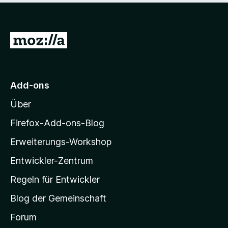
Z
u
r
M
Add-ons
o
Über
z
i
Firefox-Add-ons-Blog
l
Erweiterungs-Workshop
l
Entwickler-Zentrum
a
-
Regeln für Entwickler
S
Blog der Gemeinschaft
t
a
Forum