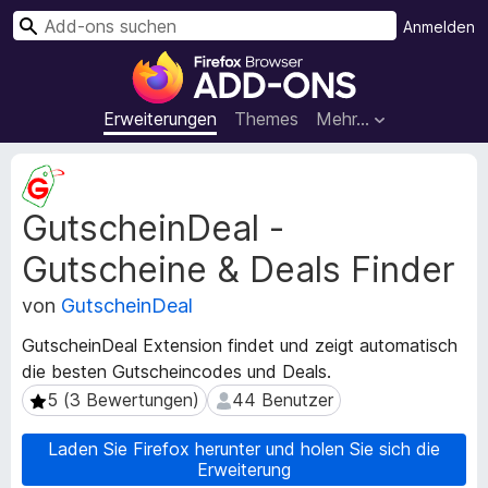
S
Anmelden
u
A
c
d
h
d
Erweiterungen
Themes
Mehr…
e
-
n
o
M
n
e
GutscheinDeal -
t
s
a
f
Gutscheine & Deals Finder
d
ü
a
r
von
GutscheinDeal
t
d
e
GutscheinDeal Extension findet und zeigt automatisch
e
n
die besten Gutscheincodes und Deals.
n
z
5 (3 Bewertungen)
44 Benutzer
5 (3 Bewertungen)
44 Benutzer
u
F
r
i
E
Laden Sie Firefox herunter und holen Sie sich die
r
Erweiterung
r
e