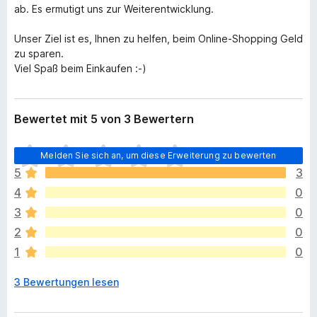
ab. Es ermutigt uns zur Weiterentwicklung.
Unser Ziel ist es, Ihnen zu helfen, beim Online-Shopping Geld
zu sparen.
Viel Spaß beim Einkaufen :-)
Bewertet mit 5 von 3 Bewertern
E
Melden Sie sich an, um diese Erweiterung zu bewerten
s
5
3
l
4
0
i
e
3
0
g
2
0
e
1
0
n
n
3 Bewertungen lesen
o
c
h