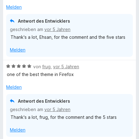
3
e
e
i
v
Melden
r
t
t
o
t
m
5
n
Antwort des Entwicklers
e
i
v
5
geschrieben am
vor 5 Jahren
t
t
o
S
Thank's a lot, Ehsan, for the comment and the five stars
m
5
n
t
i
v
5
e
Melden
t
o
S
r
5
n
t
n
v
5
e
e
B
von
frug
,
vor 5 Jahren
o
S
r
n
e
one of the best theme in Firefox
n
t
n
w
5
e
e
e
Melden
S
r
n
r
t
n
t
Antwort des Entwicklers
e
e
e
geschrieben am
vor 5 Jahren
r
n
t
n
Thank's a lot, frug, for the comment and the 5 stars
m
e
i
n
Melden
t
5