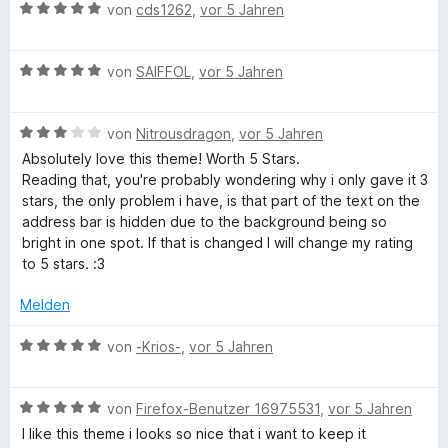
r
v
5
B
e
e
von
cds1262
,
vor 5 Jahren
e
e
o
S
e
r
r
n
t
l
n
t
w
n
t
m
5
B
e
e
von
SAIFFOL
,
vor 5 Jahren
e
e
i
S
e
r
r
n
t
d
t
t
w
n
t
m
5
B
e
e
von
Nitrousdragon
,
vor 5 Jahren
e
e
i
v
e
r
r
n
t
t
o
Absolutely love this theme! Worth 5 Stars.
w
n
t
m
2
n
Reading that, you're probably wondering why i only gave it 3
e
e
e
i
v
5
stars, the only problem i have, is that part of the text on the
r
n
t
t
o
S
address bar is hidden due to the background being so
t
m
5
n
t
bright in one spot. If that is changed I will change my rating
e
i
v
5
e
to 5 stars. :3
t
t
o
S
r
m
5
n
t
n
Melden
i
v
5
e
e
t
o
S
r
B
n
von
-Krios-
,
vor 5 Jahren
3
n
t
n
e
v
5
e
e
w
o
S
r
B
n
e
von
Firefox-Benutzer 16975531
,
vor 5 Jahren
n
t
n
e
r
I like this theme i looks so nice that i want to keep it
5