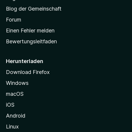
S
e
Blog der Gemeinschaft
n
t
a
Forum
r
Einen Fehler melden
t
Bewertungsleitfaden
s
e
i
Herunterladen
t
Download Firefox
e
Windows
g
e
macOS
h
iOS
e
n
Android
Linux