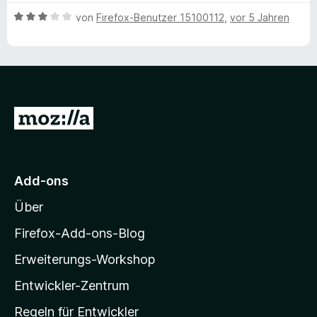
v
B
von
Firefox-Benutzer 15100112
,
vor 5 Jahren
o
e
n
w
5
e
S
r
t
t
e
e
Z
r
t
n
u
m
e
i
r
n
t
M
Add-ons
3
o
v
Über
o
z
n
i
Firefox-Add-ons-Blog
5
l
S
Erweiterungs-Workshop
l
t
e
Entwickler-Zentrum
a
r
-
Regeln für Entwickler
n