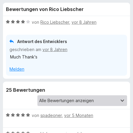
u
t
f
Bewertungen von Rico Liebscher
4
o
n
,
x
5
B
von
Rico Liebscher
,
vor 8 Jahren
-
g
v
e
B
o
w
n
e
r
Antwort des Entwicklers
e
5
r
o
geschrieben am
vor 8 Jahren
S
t
w
n
Much Thank's
t
e
s
e
t
Melden
e
f
r
m
r
n
i
e
t
ü
25 Bewertungen
n
4
v
r
o
n
G
B
5
von
spadeoner
,
vor 5 Monaten
e
S
w
r
t