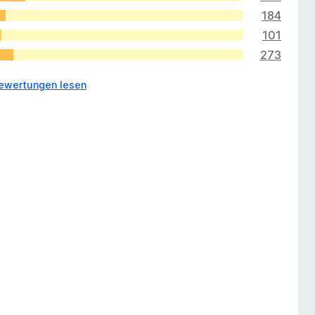
184
101
273
Bewertungen lesen