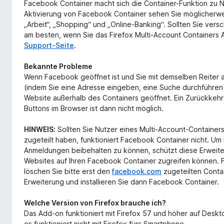
Facebook Container macht sich die Container-Funktion zu Nut
Aktivierung von Facebook Container sehen Sie möglicherwe
„Arbeit“, „Shopping“ und „Online-Banking“. Sollten Sie vers
am besten, wenn Sie das Firefox Multi-Account Containers A
Support-Seite
.
Bekannte Probleme
Wenn Facebook geöffnet ist und Sie mit demselben Reiter 
(indem Sie eine Adresse eingeben, eine Suche durchführen 
Website außerhalb des Containers geöffnet. Ein Zurückkeh
Buttons im Browser ist dann nicht möglich.
HINWEIS:
Sollten Sie Nutzer eines Multi-Account-Container
zugeteilt haben, funktioniert Facebook Container nicht. Um
Anmeldungen beibehalten zu können, schützt diese Erweiter
Websites auf Ihren Facebook Container zugreifen können. Fa
löschen Sie bitte erst den
facebook.com
zugeteilten Contai
Erweiterung und installieren Sie dann Facebook Container.
Welche Version von Firefox brauche ich?
Das Add-on funktioniert mit Firefox 57 und höher auf Deskto
es funktioniert nicht mit Firefox fürs Smartphone.