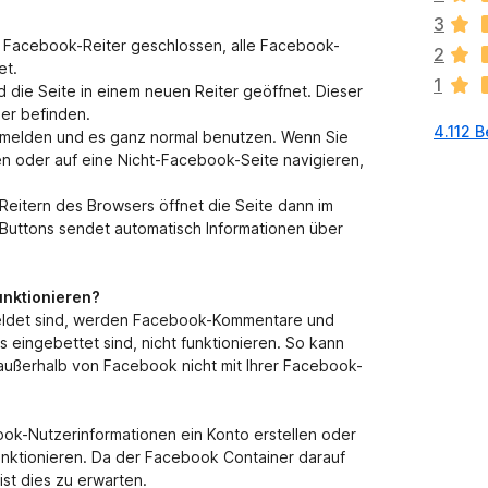
e
3
g
en Facebook-Reiter geschlossen, alle Facebook-
2
e
et.
1
n
 die Seite in einem neuen Reiter geöffnet. Dieser
n
ner befinden.
4.112 
o
nmelden und es ganz normal benutzen. Wenn Sie
c
en oder auf eine Nicht-Facebook-Seite navigieren,
h
k
Reitern des Browsers öffnet die Seite dann im
e
-Buttons sendet automatisch Informationen über
i
n
e
unktionieren?
B
meldet sind, werden Facebook-Kommentare und
e
rs eingebettet sind, nicht funktionieren. So kann
w
 außerhalb von Facebook nicht mit Ihrer Facebook-
e
r
t
ok-Nutzerinformationen ein Konto erstellen oder
u
funktionieren. Da der Facebook Container darauf
n
st dies zu erwarten.