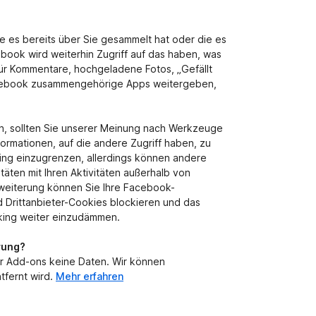
g
e
n
e es bereits über Sie gesammelt hat oder die es
v
book wird weiterhin Zugriff auf das haben, was
o
 für Kommentare, hochgeladene Fotos, „Gefällt
r
Facebook zusammengehörige Apps weitergeben,
zen, sollten Sie unserer Meinung nach Werkzeuge
formationen, auf die andere Zugriff haben, zu
ing einzugrenzen, allerdings können andere
äten mit Ihren Aktivitäten außerhalb von
rweiterung können Sie Ihre Facebook-
d Drittanbieter-Cookies blockieren und das
king weiter einzudämmen.
rung?
r Add-ons keine Daten. Wir können
tfernt wird.
Mehr erfahren