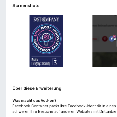
r
f
Screenshots
w
o
e
x
i
-
t
e
B
r
r
u
o
n
w
g
s
e
r
Über diese Erweiterung
Was macht das Add-on?
Facebook Container packt Ihre Facebook-Identität in einen 
schwerer, Ihre Besuche auf anderen Websites mit Drittanbie