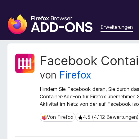
A
d
Erweiterungen
d
-
o
n
M
Facebook Contai
s
e
t
f
von
Firefox
a
ü
d
r
a
Hindern Sie Facebook daran, Sie durch das
d
t
Container-Add-on für Firefox übernehmen S
e
e
Aktivität im Netz von der auf Facebook isol
n
n
F
z
Von Firefox
4.5 (4.112 Bewertungen)
Von Firefox
4.5 (4.112 Bewertungen)
u
i
r
r
E
e