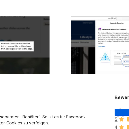
Bewert
E
s
separaten „Behälter“. So ist es für Facebook
5
l
ter-Cookies zu verfolgen.
4
i