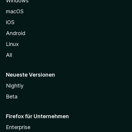
Windows
g
e
macOS
h
iOS
e
n
Android
Linux
All
Neueste Versionen
Nightly
Beta
Firefox für Unternehmen
Enterprise