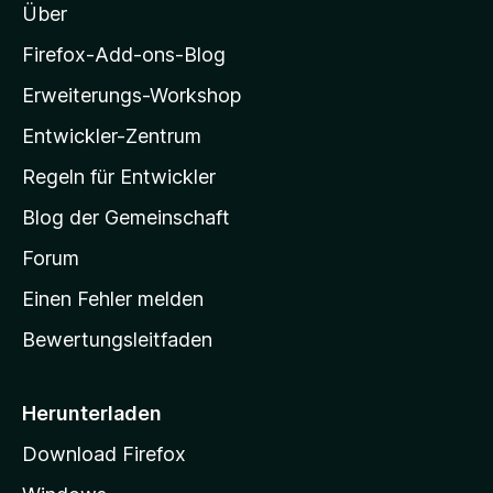
Über
z
P
i
Firefox-Add-ons-Blog
l
L
Erweiterungs-Workshop
l
Entwickler-Zentrum
a
i
-
Regeln für Entwickler
g
S
Blog der Gemeinschaft
t
h
a
Forum
r
Einen Fehler melden
t
t
Bewertungsleitfaden
s
s
e
i
Herunterladen
t
Download Firefox
e