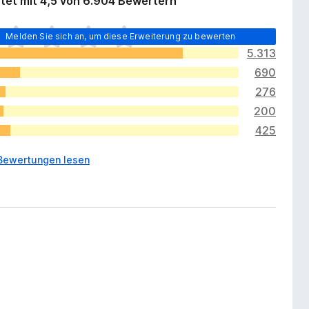
tet mit 4,5 von 6.904 Bewertern
Melden Sie sich an, um diese Erweiterung zu bewerten
5.313
690
276
200
425
Bewertungen lesen