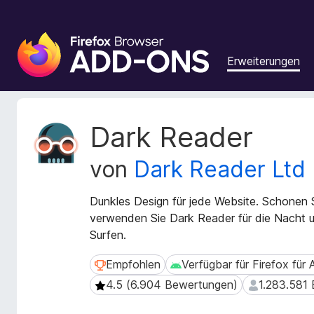
A
d
Erweiterungen
d
-
o
n
M
Dark Reader
s
e
t
f
von
Dark Reader Ltd
a
ü
d
r
a
Dunkles Design für jede Website. Schonen 
d
t
verwenden Sie Dark Reader für die Nacht u
e
e
Surfen.
n
n
F
z
Empfohlen
Verfügbar für Firefox für
Empfohlen
Verfügbar für Firefox für An
u
i
4.5 (6.904 Bewertungen)
1.283.581 
4.5 (6.904 Bewertungen)
1.283.581 Be
r
r
E
e