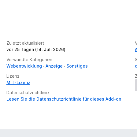
e
r
t
u
n
g
Zuletzt aktualisiert
e
vor 25 Tagen (14. Juli 2026)
n
v
Verwandte Kategorien
o
Webentwicklung
Anzeige
Sonstiges
r
Lizenz
MIT-Lizenz
Datenschutzrichtlinie
Lesen Sie die Datenschutzrichtlinie für dieses Add-on