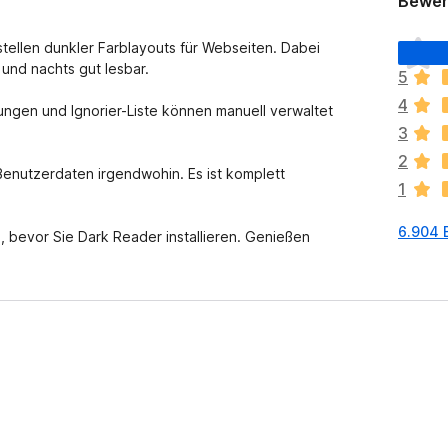
Bewer
E
tellen dunkler Farblayouts für Webseiten. Dabei
s
 und nachts gut lesbar.
5
l
4
i
llungen und Ignorier-Liste können manuell verwaltet
e
3
g
2
e
enutzerdaten irgendwohin. Es ist komplett
1
n
n
6.904 
o
, bevor Sie Dark Reader installieren. Genießen
c
h
k
e
i
n
e
B
e
w