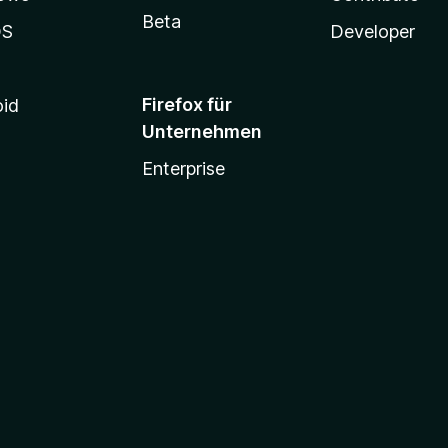
Beta
OS
Developer
Firefox für
oid
Unternehmen
Enterprise