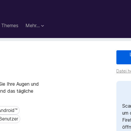
Themes
Mehr…
Datei h
Sie Ihre Augen und
nd das tägliche
Sca
 Android™
droid™
um 
Benutzer
nutzer
Fire
öff