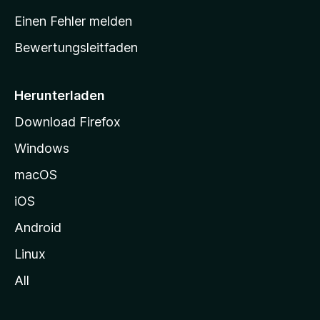
r
Einen Fehler melden
t
Bewertungsleitfaden
s
e
i
Herunterladen
t
Download Firefox
e
Windows
g
e
macOS
h
iOS
e
n
Android
Linux
All