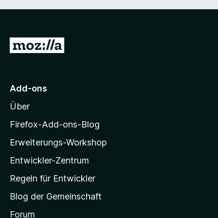
Z
u
r
M
Add-ons
o
Über
z
i
Firefox-Add-ons-Blog
l
Erweiterungs-Workshop
l
Entwickler-Zentrum
a
-
Regeln für Entwickler
S
Blog der Gemeinschaft
t
a
Forum