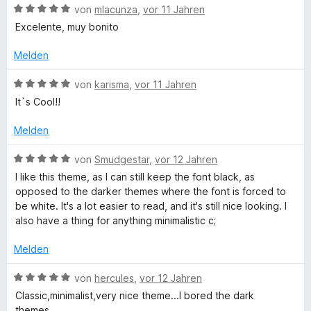
n
v
t
B
von
mlacunza
,
vor 11 Jahren
e
o
e
e
Excelente, muy bonito
n
n
t
w
5
m
e
Melden
S
i
r
t
t
t
B
von
karisma
,
vor 11 Jahren
e
4
e
e
It`s Cool!!
r
v
t
w
n
o
m
e
Melden
e
n
i
r
n
5
t
t
B
von
Smudgestar
,
vor 12 Jahren
S
5
e
e
I like this theme, as I can still keep the font black, as
t
v
t
w
opposed to the darker themes where the font is forced to
e
o
m
e
be white. It's a lot easier to read, and it's still nice looking. I
r
n
i
r
also have a thing for anything minimalistic c;
n
5
t
t
e
S
5
e
Melden
n
t
v
t
e
o
m
B
von
hercules
,
vor 12 Jahren
r
n
i
e
Classic,minimalist,very nice theme...I bored the dark
n
5
t
w
themes...