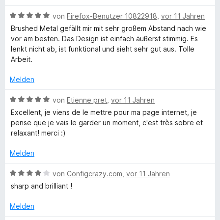
w
t
m
5
n
t
n
B
e
von
Firefox-Benutzer 10822918
,
vor 11 Jahren
e
i
v
5
e
e
e
r
t
t
o
S
Brushed Metal gefällt mir mit sehr großem Abstand nach wie
r
n
w
t
m
3
n
t
vor am besten. Das Design ist einfach äußerst stimmig. Es
n
e
e
i
v
5
e
lenkt nicht ab, ist funktional und sieht sehr gut aus. Tolle
e
r
t
t
o
S
r
Arbeit.
n
t
m
5
n
t
n
e
i
v
5
e
Melden
e
t
t
o
S
r
n
m
5
n
t
B
n
von
Etienne pret
,
vor 11 Jahren
i
v
5
e
e
e
Excellent, je viens de le mettre pour ma page internet, je
t
o
S
r
w
n
pense que je vais le garder un moment, c'est très sobre et
5
n
t
n
e
relaxant! merci :)
v
5
e
e
r
o
S
r
n
t
Melden
n
t
n
e
5
e
e
t
B
von
Configcrazy.com
,
vor 11 Jahren
S
r
n
m
e
sharp and brilliant !
t
n
i
w
e
e
t
e
Melden
r
n
5
r