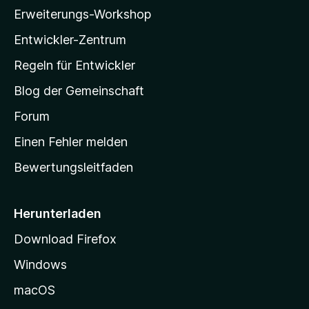
l
Erweiterungs-Workshop
l
Entwickler-Zentrum
a
-
Regeln für Entwickler
S
Blog der Gemeinschaft
t
a
Forum
r
Einen Fehler melden
t
Bewertungsleitfaden
s
e
i
Herunterladen
t
Download Firefox
e
Windows
g
e
macOS
h