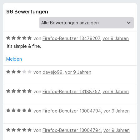
u
t
f
4
96 Bewertungen
o
n
,
x
7
-
g
v
B
o
B
von
Firefox-Benutzer 13479207
,
vor 9 Jahren
n
r
e
e
It's simple & fine.
5
o
w
S
e
w
Melden
n
t
r
s
e
t
B
von
davejo99
,
vor 9 Jahren
e
f
r
e
e
r
n
t
w
e
ü
m
B
e
von
Firefox-Benutzer 13188752
,
vor 9 Jahren
n
i
e
r
t
w
r
t
5
B
e
von
Firefox-Benutzer 13004794
,
vor 9 Jahren
e
v
e
r
t
B
o
w
t
m
n
B
e
von
Firefox-Benutzer 13004794
,
vor 9 Jahren
e
i
r
5
e
r
t
t