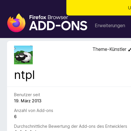
U
A
d
Erweiterungen
d
-
o
Theme-Künstler
n
s
f
ntpl
ü
r
d
e
Benutzer seit
n
19. März 2013
F
Anzahl von Add-ons
i
6
r
Durchschnittliche Bewertung der Add-ons des Entwicklers
e