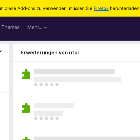
m diese Add-ons zu verwenden, müssen Sie
Firefox
herunterladen
Themes
Mehr…
Erweiterungen von ntpl
E
s
l
i
e
g
E
e
s
n
l
n
i