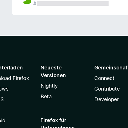
e
n
v
o
r
nterladen
Neueste
Gemeinschaf
Versionen
oad Firefox
Connect
Nightly
ows
Contribute
Beta
OS
Developer
Firefox für
oid
Unternehmen