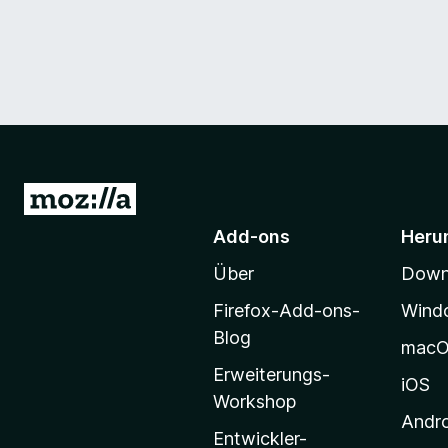
Z
u
Add-ons
Heru
r
Über
Downl
M
o
Firefox-Add-ons-
Wind
z
Blog
mac
i
Erweiterungs-
l
iOS
Workshop
l
Andr
a
Entwickler-