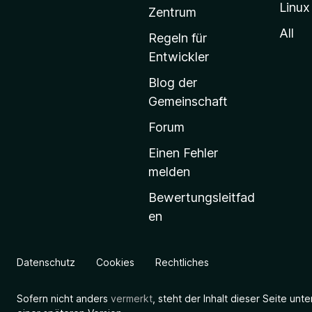
Linux
-
Zentrum
S
All
Regeln für
t
Entwickler
a
Blog der
r
Gemeinschaft
t
s
Forum
e
Einen Fehler
i
melden
t
Bewertungsleitfad
e
en
g
e
h
Datenschutz
Cookies
Rechtliches
e
n
Sofern nicht anders
vermerkt
, steht der Inhalt dieser Seite unt