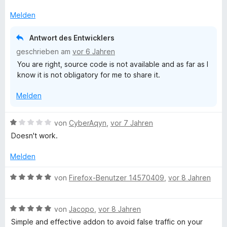
5
r
t
l
S
t
m
Melden
t
e
i
f
e
t
t
Antwort des Entwicklers
r
m
5
geschrieben am
vor 6 Jahren
n
i
f
v
You are right, source code is not available and as far as I
e
t
o
know it is not obligatory for me to share it.
n
3
n
r
v
5
Melden
o
S
o
n
t
5
e
B
von
CyberAqyn
,
vor 7 Jahren
m
S
r
e
Doesn't work.
t
n
w
e
e
A
e
Melden
r
n
r
n
t
B
n
von
Firefox-Benutzer 14570409
,
vor 8 Jahren
e
e
e
n
t
w
a
m
B
e
von
Jacopo
,
vor 8 Jahren
i
e
r
Simple and effective addon to avoid false traffic on your