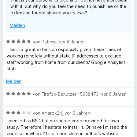
e
m
with it, but why do you feel the need to punish me or the
r
i
o
extension for not sharing your views?
n
t
e
1
c
Melden
n
v
o
k
n
B
von
Patricia
,
vor 6 Jahren
5
e
This is a great extension especially given these times of
S
Y
w
working remotely without static IP addresses to exclude
t
e
staff working from home from our clients' Google Analytics
e
r
o
stats.
r
t
n
e
Melden
u
e
t
n
m
B
von
Firefox-Benutzer 15938473
,
vor 6 Jahren
r
i
e
t
w
s
5
B
e
von
Amarok24
,
vor 6 Jahren
v
e
r
Licensed as BSD but no source code provided for own
o
w
t
e
study. Therefore I hesitate to install it. Or have I missed the
n
e
e
code somewhere? I searched also on author's website.