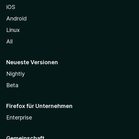
h
iOS
e
n
Android
Linux
All
Neueste Versionen
Nightly
Beta
Firefox für Unternehmen
Enterprise
Gemeinschaft