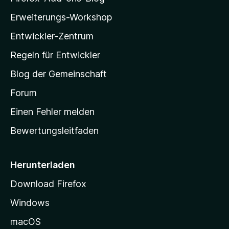
t
l
e
Erweiterungs-Workshop
r
l
n
Entwickler-Zentrum
a
e
-
Regeln für Entwickler
n
S
Blog der Gemeinschaft
t
a
Forum
r
Einen Fehler melden
t
Bewertungsleitfaden
s
e
i
Herunterladen
t
Download Firefox
e
Windows
g
e
macOS