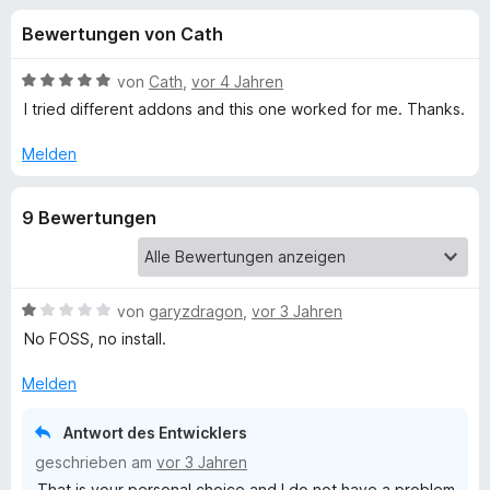
u
t
f
Bewertungen von Cath
3
o
n
,
x
9
B
von
Cath
,
vor 4 Jahren
-
g
v
e
I tried different addons and this one worked for me. Thanks.
B
o
w
n
e
r
Melden
e
5
r
o
S
t
w
n
9 Bewertungen
t
e
s
e
t
e
f
r
m
r
n
i
e
t
B
von
garyzdragon
,
vor 3 Jahren
ü
n
5
e
No FOSS, no install.
v
w
r
o
e
Melden
n
r
B
5
t
Antwort des Entwicklers
S
e
geschrieben am
vor 3 Jahren
l
t
t
That is your personal choice and I do not have a problem