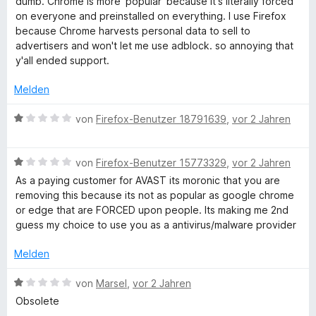
P
dumb. Chrome is more 'popular' because it's literally forced
r
n
1
e
e
on everyone and preinstalled on everything. I use Firefox
n
v
r
t
because Chrome harvests personal data to sell to
r
e
o
t
m
advertisers and won't let me use adblock. so annoying that
n
n
e
i
y'all ended support.
i
5
t
t
S
m
5
Melden
t
v
i
v
e
t
o
B
von
Firefox-Benutzer 18791639
,
vor 2 Jahren
r
1
n
e
a
n
v
5
w
e
o
S
B
e
von
Firefox-Benutzer 15773329
,
vor 2 Jahren
c
n
n
t
e
r
As a paying customer for AVAST its moronic that you are
5
e
w
t
removing this because its not as popular as google chrome
y
S
r
e
e
or edge that are FORCED upon people. Its making me 2nd
t
n
r
t
guess my choice to use you as a antivirus/malware provider
e
e
t
m
r
n
e
i
Melden
n
t
t
e
m
1
B
von
Marsel
,
vor 2 Jahren
n
i
v
e
Obsolete
t
o
w