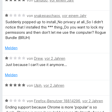
e
von
candido
,
vor einem Jahr
e
S
v
e
r
t
o
w
t
m
n
B
e
e
von
snakepaschaos
,
vor einem Jahr
e
i
5
e
r
t
t
Suddenly popped up to install.,No privacy at all.,So I didn't
S
w
t
m
1
notice that I installed this *** thing.,Do you want to lock my
c
t
e
e
i
v
permissions and then don't let me use the computer? Rogue
e
r
t
t
o
Bundle (BRUH)
u
r
t
m
3
n
n
e
i
v
5
Melden
r
e
t
t
o
S
n
m
5
n
t
B
von
Drew
,
vor 2 Jahren
i
v
5
e
e
i
Just because I can't use it anymore...
t
o
S
r
w
1
n
t
n
e
Melden
t
v
5
e
e
r
o
S
r
n
t
B
von
Ulph
,
vor 2 Jahren
y
n
t
n
e
e
5
e
e
t
w
S
&
r
n
m
B
e
von
Firefox-Benutzer 18814296
,
vor 2 Jahren
t
n
i
e
r
Ending support because Chrome is more 'popular' is so
e
e
t
w
t