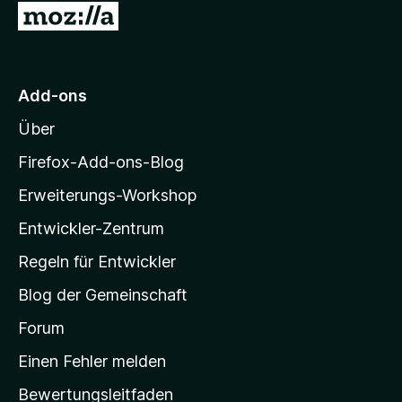
Z
t
v
e
u
o
r
n
r
n
5
M
e
S
Add-ons
o
n
t
Über
e
z
r
i
Firefox-Add-ons-Blog
n
l
e
Erweiterungs-Workshop
l
n
Entwickler-Zentrum
a
-
Regeln für Entwickler
S
Blog der Gemeinschaft
t
a
Forum
r
Einen Fehler melden
t
Bewertungsleitfaden
s