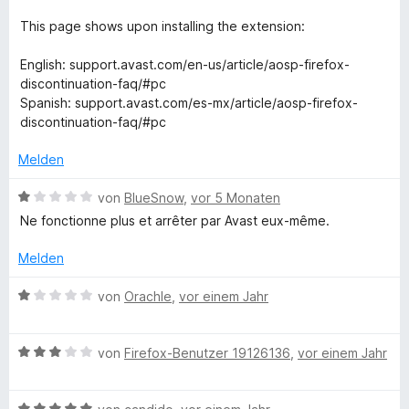
t
e
1
e
r
This page shows upon installing the extension:
a
v
t
n
o
m
e
English: support.avast.com/en-us/article/aosp-firefox-
s
n
i
n
discontinuation-faq/#pc
5
t
Spanish: support.avast.com/es-mx/article/aosp-firefox-
S
t
1
discontinuation-faq/#pc
t
v
e
o
O
Melden
r
n
n
5
B
von
BlueSnow
,
vor 5 Monaten
n
e
S
e
Ne fonctionne plus et arrêter par Avast eux-même.
n
t
w
l
e
e
Melden
r
r
n
i
t
B
von
Orachle
,
vor einem Jahr
e
e
e
n
t
w
n
m
B
e
von
Firefox-Benutzer 19126136
,
vor einem Jahr
i
e
r
e
t
w
t
1
B