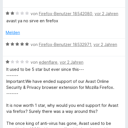
e
r
t
t
o
S
r
w
t
m
1
n
t
n
B
e
von
Firefox-Benutzer 18542080
,
vor 2 Jahren
e
i
v
5
e
e
e
r
t
t
o
S
avast ya no sirve en firefox
r
n
w
t
m
5
n
t
n
e
e
i
v
5
Melden
e
e
r
t
t
o
S
r
n
t
m
5
n
B
t
von
Firefox-Benutzer 18532971
,
vor 2 Jahren
n
e
i
v
5
e
e
e
t
t
o
S
w
r
n
m
5
n
B
t
e
von
edenflare
,
vor 2 Jahren
n
i
v
5
e
e
r
e
It used to be 5 star but ever since this---
t
o
S
w
r
t
n
-------
2
n
t
e
n
e
Important:We have ended support of our Avast Online
v
5
e
r
e
t
Security & Privacy browser extension for Mozilla Firefox.
o
S
r
t
n
m
-------
n
t
n
e
i
5
e
e
t
t
It is now worth 1 star, why would you end support for Avast
S
r
n
m
5
via firefox? Surely there was a way around this?
t
n
i
v
e
e
t
o
The once king of anti-virus has gone, Avast used to be
r
n
1