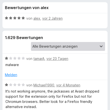
u
t
f
Bewertungen von alex
4
o
n
,
x
5
B
von
alex
,
vor 2 Jahren
-
g
v
e
B
o
w
n
e
r
e
1.629 Bewertungen
5
r
o
S
t
w
n
t
e
s
e
t
e
B
f
von
tamarA
,
vor 23 Tagen
r
m
r
e
n
i
malware
w
e
t
ü
e
n
5
Melden
r
v
r
t
B
o
von
Michael1990
,
vor 4 Monaten
e
e
n
It's not working anymore, the jackasses at Avast dropped
A
t
w
5
support for the extension only for Firefox but not for
m
e
S
Chromium browsers. Better look for a Firefox friendly
i
r
v
t
alternative instead.
t