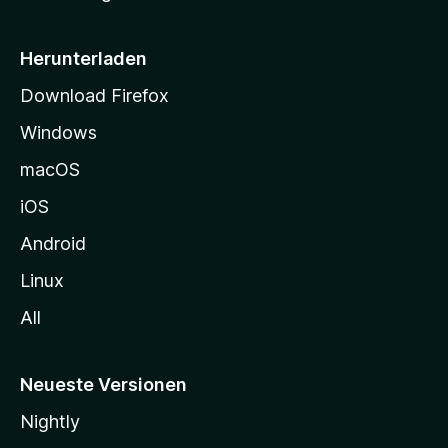
e
i
Herunterladen
t
Download Firefox
e
Windows
g
e
macOS
h
iOS
e
n
Android
Linux
All
Neueste Versionen
Nightly