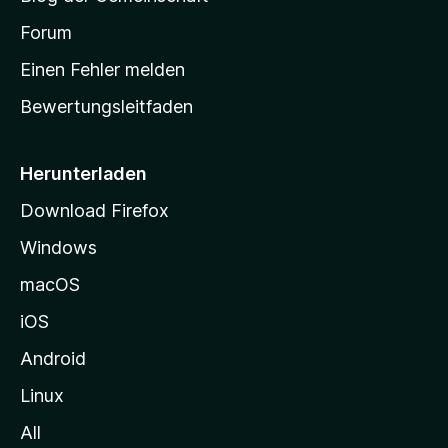
t
a
Forum
r
Einen Fehler melden
t
Bewertungsleitfaden
s
e
i
Herunterladen
t
Download Firefox
e
Windows
g
e
macOS
h
iOS
e
n
Android
Linux
All