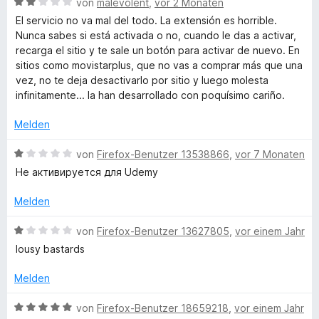
B
e
von
malevolent
,
vor 2 Monaten
5
e
r
El servicio no va mal del todo. La extensión es horrible.
s
v
w
n
Nunca sabes si está activada o no, cuando le das a activar,
o
e
e
recarga el sitio y te sale un botón para activar de nuevo. En
h
n
r
n
sitios como movistarplus, que no vas a comprar más que una
5
t
vez, no te deja desactivarlo por sitio y luego molesta
S
b
e
infinitamente... la han desarrollado con poquísimo cariño.
t
t
e
m
a
Melden
r
i
n
t
B
von
Firefox-Benutzer 13538866
,
vor 7 Monaten
c
e
2
e
Не активируется для Udemy
n
v
w
k
o
e
Melden
n
r
5
-
t
B
von
Firefox-Benutzer 13627805
,
vor einem Jahr
S
e
e
lousy bastards
t
t
w
S
e
m
e
Melden
r
i
r
e
n
t
t
B
von
Firefox-Benutzer 18659218
,
vor einem Jahr
e
1