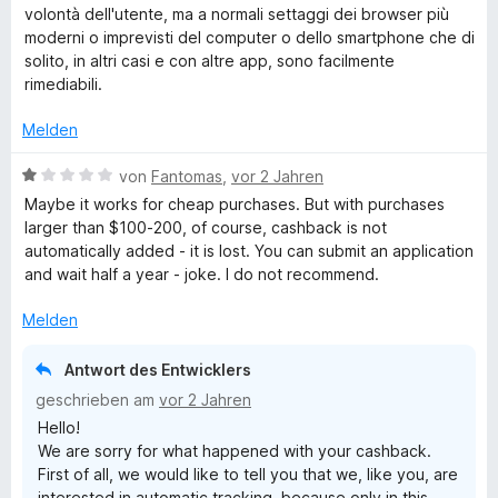
n
n
t
e
e
i
volontà dell'utente, ma a normali settaggi dei browser più
5
e
r
t
t
moderni o imprevisti del computer o dello smartphone che di
S
r
t
m
5
solito, in altri casi e con altre app, sono facilmente
t
n
e
i
v
rimediabili.
e
e
t
t
o
r
n
m
5
n
Melden
n
i
v
5
e
t
o
S
B
von
Fantomas
,
vor 2 Jahren
n
1
n
t
e
Maybe it works for cheap purchases. But with purchases
v
5
e
w
larger than $100-200, of course, cashback is not
o
S
r
e
automatically added - it is lost. You can submit an application
n
t
n
r
and wait half a year - joke. I do not recommend.
5
e
e
t
S
r
n
e
Melden
t
n
t
e
e
m
Antwort des Entwicklers
r
n
i
geschrieben am
vor 2 Jahren
n
t
Hello!
e
1
We are sorry for what happened with your cashback.
n
v
First of all, we would like to tell you that we, like you, are
o
interested in automatic tracking, because only in this