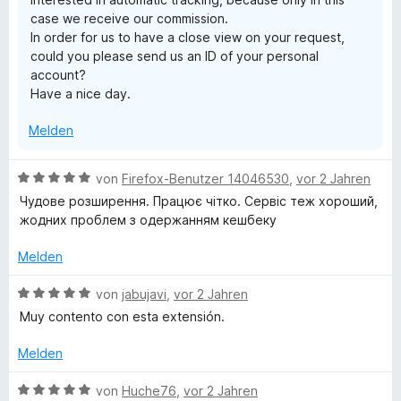
n
case we receive our commission.
5
In order for us to have a close view on your request,
S
could you please send us an ID of your personal
t
account?
e
Have a nice day.
r
n
Melden
e
n
B
von
Firefox-Benutzer 14046530
,
vor 2 Jahren
e
Чудове розширення. Працює чітко. Сервіс теж хороший,
w
жодних проблем з одержанням кешбеку
e
r
Melden
t
e
B
von
jabujavi
,
vor 2 Jahren
t
e
Muy contento con esta extensión.
m
w
i
e
Melden
t
r
5
t
B
von
Huche76
,
vor 2 Jahren