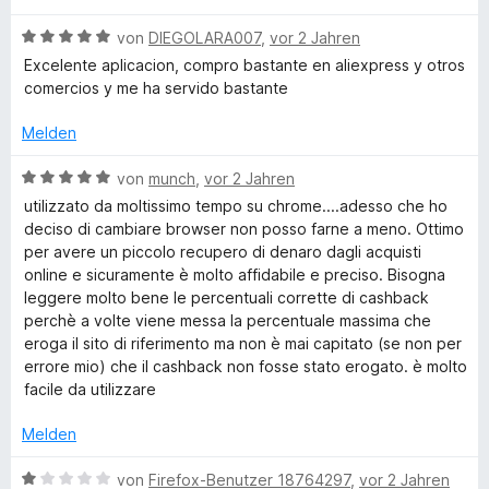
s
t
t
o
S
w
n
m
5
n
B
t
e
von
DIEGOLARA007
,
vor 2 Jahren
e
h
i
v
5
e
e
r
n
Excelente aplicacion, compro bastante en aliexpress y otros
t
o
S
w
r
t
comercios y me ha servido bastante
o
5
n
t
e
n
e
v
5
e
r
e
t
Melden
o
S
r
t
n
m
p
n
t
n
e
i
B
von
munch
,
vor 2 Jahren
5
e
e
t
t
e
utilizzato da moltissimo tempo su chrome....adesso che ho
s
S
r
n
m
5
w
deciso di cambiare browser non posso farne a meno. Ottimo
t
n
i
v
e
per avere un piccolo recupero di denaro dagli acquisti
e
e
t
o
r
online e sicuramente è molto affidabile e preciso. Bisogna
r
n
5
n
t
leggere molto bene le percentuali corrette di cashback
n
v
5
e
perchè a volte viene messa la percentuale massima che
e
o
S
t
eroga il sito di riferimento ma non è mai capitato (se non per
n
n
t
m
errore mio) che il cashback non fosse stato erogato. è molto
5
e
i
facile da utilizzare
S
r
t
t
n
5
Melden
e
e
v
r
n
o
B
von
Firefox-Benutzer 18764297
,
vor 2 Jahren