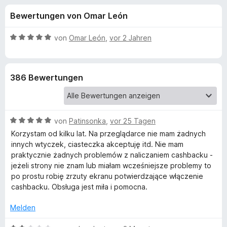
u
t
f
Bewertungen von Omar León
3
o
n
,
x
5
B
von
Omar León
,
vor 2 Jahren
-
g
v
e
B
o
w
n
e
r
e
386 Bewertungen
5
r
o
S
t
w
n
t
e
s
e
t
e
B
f
von
Patinsonka
,
vor 25 Tagen
r
m
r
e
n
i
Korzystam od kilku lat. Na przeglądarce nie mam żadnych
w
e
t
innych wtyczek, ciasteczka akceptuję itd. Nie mam
ü
e
n
5
praktycznie żadnych problemów z naliczaniem cashbacku -
r
v
jeżeli strony nie znam lub miałam wcześniejsze problemy to
r
t
o
po prostu robię zrzuty ekranu potwierdzające włączenie
e
n
cashbacku. Obsługa jest miła i pomocna.
C
t
5
m
S
Melden
i
a
t
t