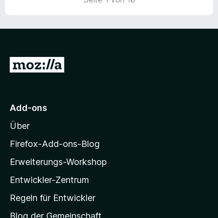
n
n
5
S
t
e
r
Z
n
e
u
n
r
M
Add-ons
o
Über
z
i
Firefox-Add-ons-Blog
l
Erweiterungs-Workshop
l
Entwickler-Zentrum
a
-
Regeln für Entwickler
S
Blog der Gemeinschaft