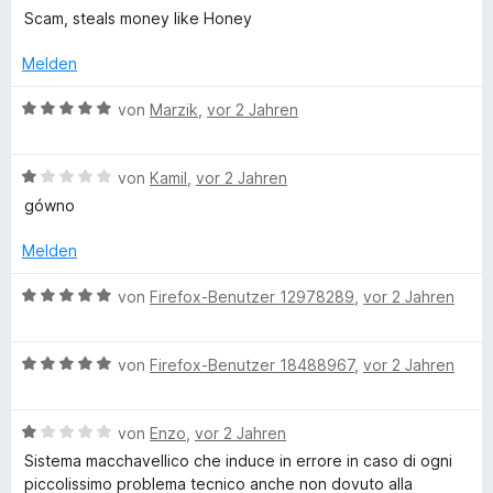
n
n
e
Scam, steals money like Honey
e
5
w
n
S
e
Melden
t
r
e
t
B
von
Marzik
,
vor 2 Jahren
r
e
e
n
t
w
e
m
B
e
von
Kamil
,
vor 2 Jahren
n
i
e
r
gówno
t
w
t
1
e
e
Melden
v
r
t
o
t
m
B
von
Firefox-Benutzer 12978289
,
vor 2 Jahren
n
e
i
e
5
t
t
w
S
m
5
B
e
von
Firefox-Benutzer 18488967
,
vor 2 Jahren
t
i
v
e
r
e
t
o
w
t
r
1
n
B
e
von
Enzo
,
vor 2 Jahren
e
n
v
5
e
r
t
Sistema macchavellico che induce in errore in caso di ogni
e
o
S
w
t
m
piccolissimo problema tecnico anche non dovuto alla