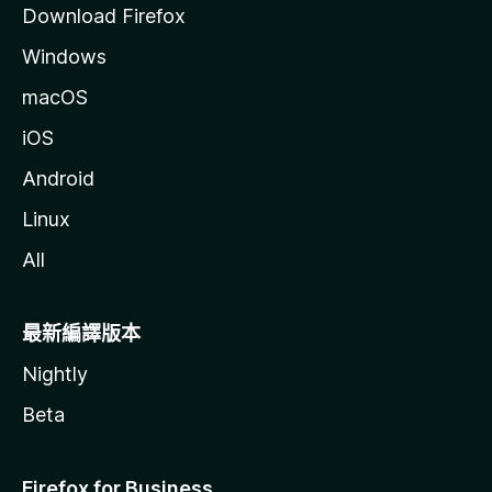
Download Firefox
Windows
macOS
iOS
Android
Linux
All
最新編譯版本
Nightly
Beta
Firefox for Business