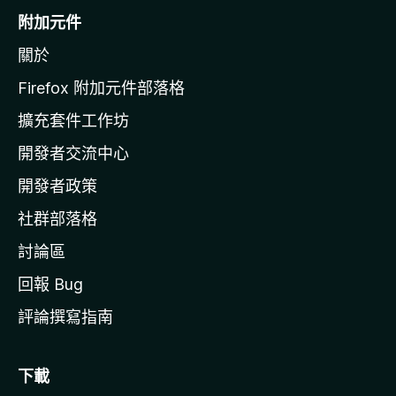
o
附加元件
z
關於
i
l
Firefox 附加元件部落格
l
擴充套件工作坊
a
開發者交流中心
官
網
開發者政策
社群部落格
討論區
回報 Bug
評論撰寫指南
下載