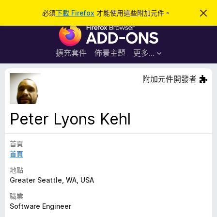
搜
登入
必須
下載 Firefox
才能使用這些附加元件。
忽
略
尋
F
此
通
i
知
r
擴充套件
佈景主題
更多…
e
f
附加元件開發者
o
x
瀏
Peter Lyons Kehl
覽
器
首頁
附
首頁
加
元
地點
件
Greater Seattle, WA, USA
職業
Software Engineer