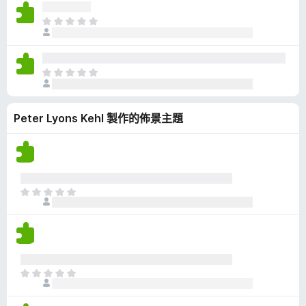
沒
有
目
評
前
分
沒
有
目
評
前
分
沒
Peter Lyons Kehl 製作的佈景主題
有
評
分
目
前
沒
有
評
分
目
前
沒