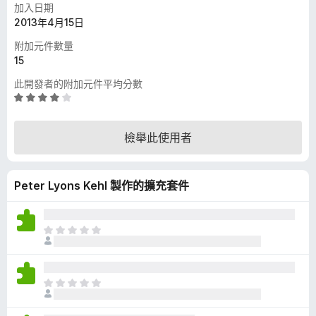
加入日期
2013年4月15日
附加元件數量
15
此開發者的附加元件平均分數
評
價
4
檢舉此使用者
分
，
滿
Peter Lyons Kehl 製作的擴充套件
分
5
分
目
前
沒
有
目
評
前
分
沒