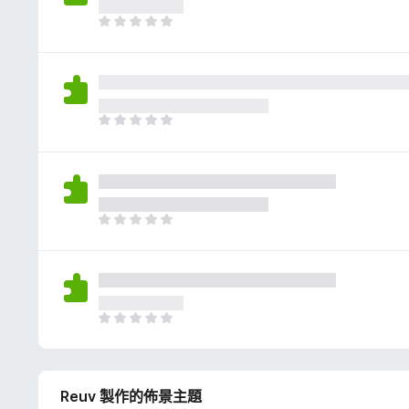
評
分
目
前
沒
有
評
分
目
前
沒
有
評
分
目
前
沒
有
評
分
目
前
沒
有
Reuv 製作的佈景主題
評