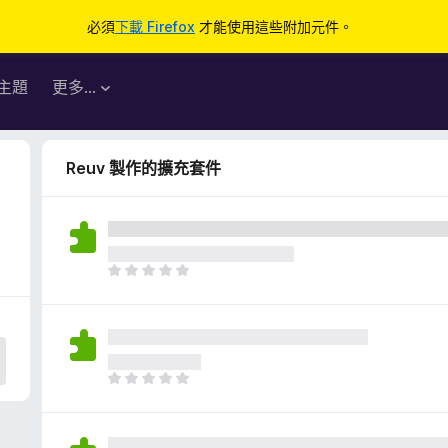
必須
下載 Firefox
才能使用這些附加元件。
主題
更多…
Reuv 製作的擴充套件
目
前
沒
有
評
分
目
前
沒
有