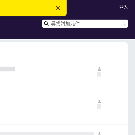
登入
忽
略
此
搜
通
搜
知
尋
尋