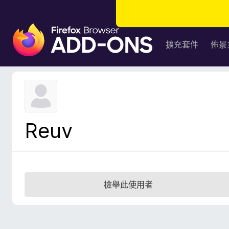
F
i
擴充套件
佈景
r
e
f
o
x
瀏
Reuv
覽
器
附
加
元
檢舉此使用者
件