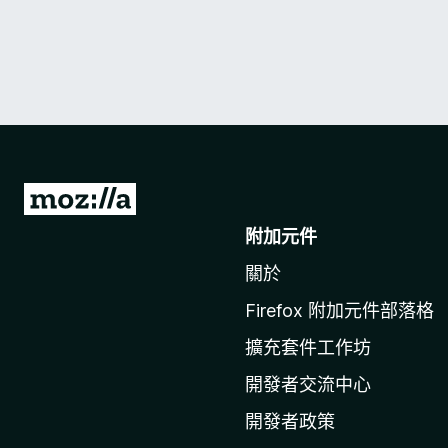
前
往
附加元件
M
關於
o
z
Firefox 附加元件部落格
i
擴充套件工作坊
l
l
開發者交流中心
a
開發者政策
官