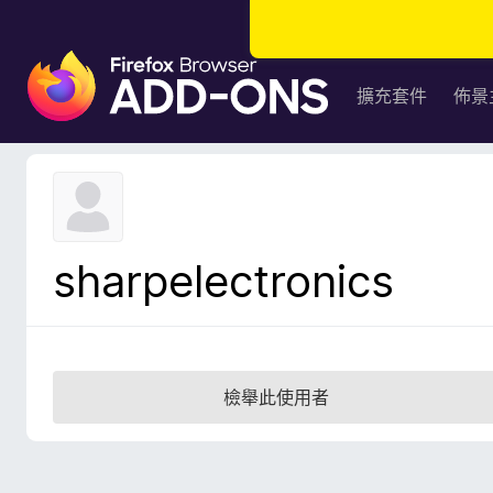
F
i
擴充套件
佈景
r
e
f
o
x
瀏
sharpelectronics
覽
器
附
加
元
檢舉此使用者
件