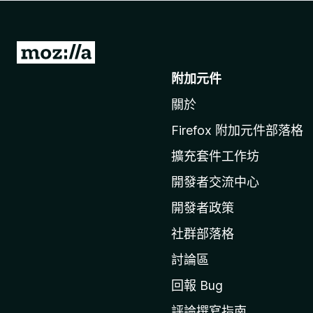
前
往
附加元件
M
關於
o
z
Firefox 附加元件部落格
i
擴充套件工作坊
l
l
開發者交流中心
a
開發者政策
官
社群部落格
網
討論區
回報 Bug
評論撰寫指南