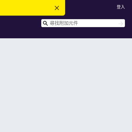
登入
忽
略
此
搜
通
搜
知
尋
尋