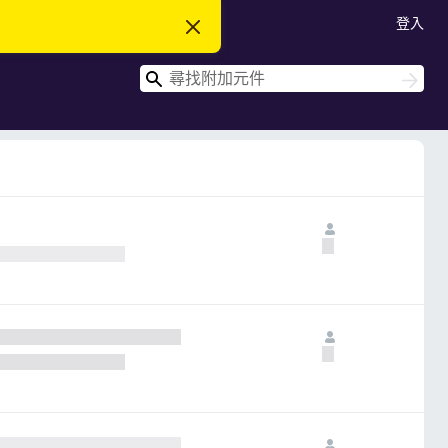
登入
忽
略
此
搜
通
搜
知
尋
尋