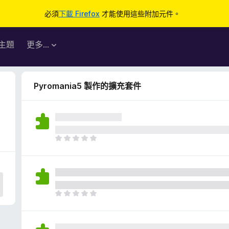
必須
下載 Firefox
才能使用這些附加元件。
主題
更多…
Pyromania5 製作的擴充套件
目
前
沒
有
評
分
目
前
沒
有