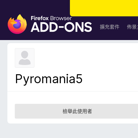
F
i
擴充套件
佈景
r
e
f
o
x
瀏
Pyromania5
覽
器
附
加
元
檢舉此使用者
件