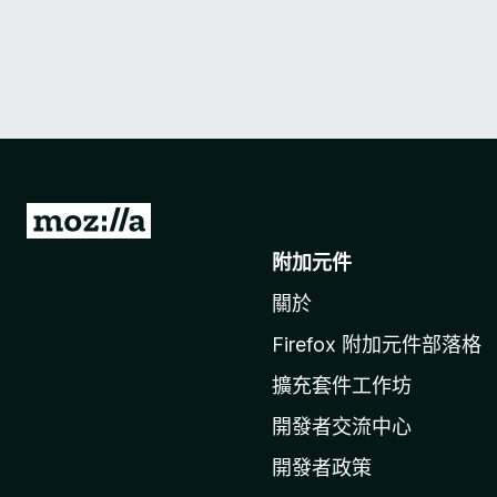
前
往
附加元件
M
關於
o
z
Firefox 附加元件部落格
i
擴充套件工作坊
l
l
開發者交流中心
a
開發者政策
官