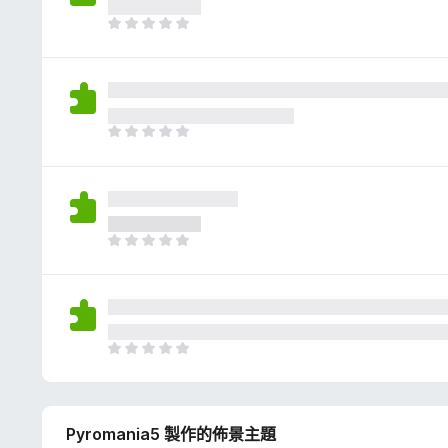
評
分
目
前
沒
有
評
分
目
前
沒
有
評
分
目
前
沒
有
評
分
目
前
沒
有
Pyromania5 製作的佈景主題
評