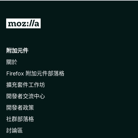
有
評
分
前
往
M
o
附加元件
z
關於
i
l
Firefox 附加元件部落格
l
擴充套件工作坊
a
開發者交流中心
官
網
開發者政策
社群部落格
討論區