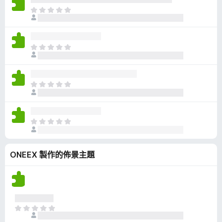
有
目
評
前
分
沒
有
目
評
前
分
沒
有
目
評
前
分
沒
有
目
評
前
分
沒
ONEEX 製作的佈景主題
有
評
分
目
前