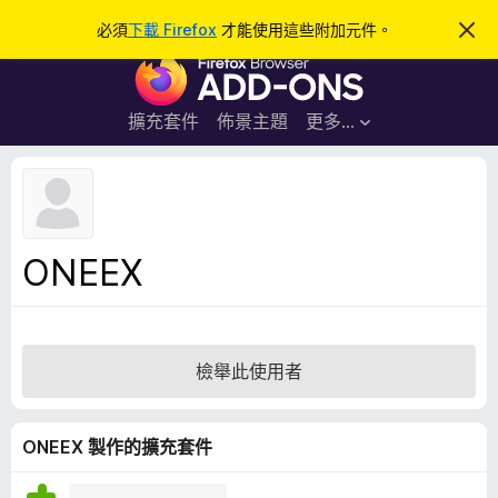
搜
登入
必須
下載 Firefox
才能使用這些附加元件。
忽
略
尋
F
此
通
i
知
r
擴充套件
佈景主題
更多…
e
f
o
x
瀏
ONEEX
覽
器
附
加
檢舉此使用者
元
件
ONEEX 製作的擴充套件