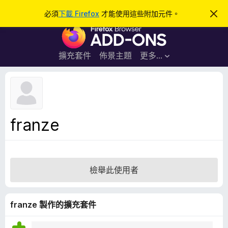
搜
登入
必須
下載 Firefox
才能使用這些附加元件。
忽
略
尋
F
此
通
i
知
r
擴充套件
佈景主題
更多…
e
f
o
x
瀏
franze
覽
器
附
加
檢舉此使用者
元
件
franze 製作的擴充套件