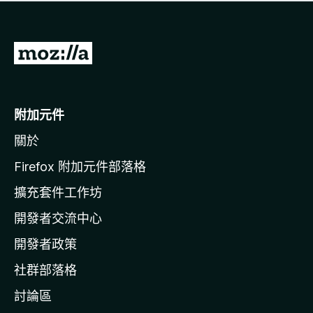
有
評
分
前
往
M
o
附加元件
z
關於
i
l
Firefox 附加元件部落格
l
擴充套件工作坊
a
開發者交流中心
官
網
開發者政策
社群部落格
討論區