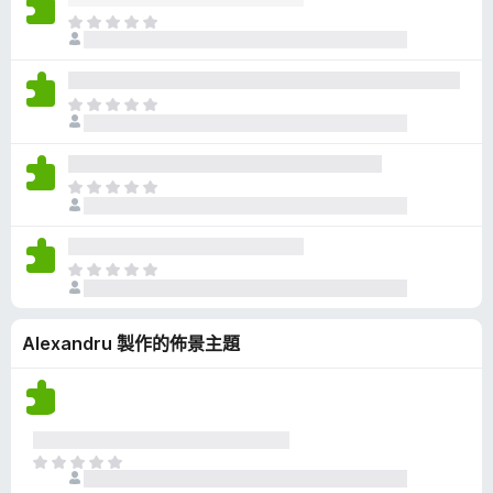
有
目
評
前
分
沒
有
目
評
前
分
沒
有
目
評
前
分
沒
有
目
評
前
分
沒
Alexandru 製作的佈景主題
有
評
分
目
前