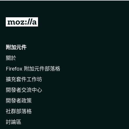
有
評
分
前
往
M
o
附加元件
z
關於
i
l
Firefox 附加元件部落格
l
擴充套件工作坊
a
開發者交流中心
官
網
開發者政策
社群部落格
討論區