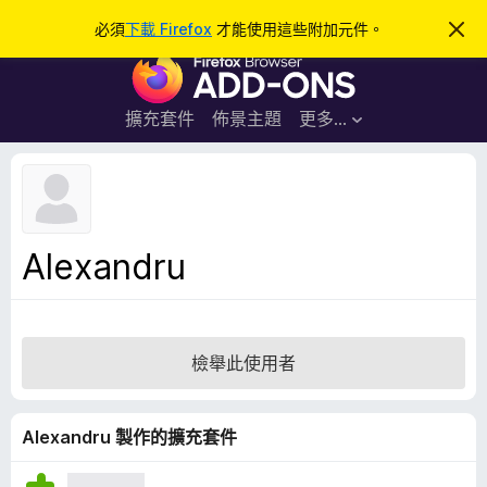
搜
登入
必須
下載 Firefox
才能使用這些附加元件。
忽
略
尋
F
此
通
i
知
r
擴充套件
佈景主題
更多…
e
f
o
x
瀏
Alexandru
覽
器
附
加
檢舉此使用者
元
件
Alexandru 製作的擴充套件