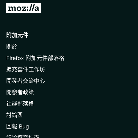
前
往
M
o
附加元件
z
關於
i
l
Firefox 附加元件部落格
l
擴充套件工作坊
a
開發者交流中心
官
網
開發者政策
社群部落格
討論區
回報 Bug
評論撰寫指南