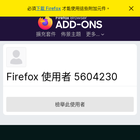
搜
登入
必須
下載 Firefox
才能使用這些附加元件。
忽
略
尋
F
此
通
i
知
r
擴充套件
佈景主題
更多…
e
f
o
x
瀏
Firefox 使用者 5604230
覽
器
附
加
檢舉此使用者
元
件