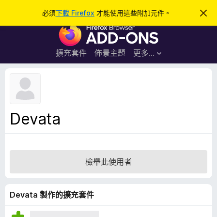
搜
登入
必須
下載 Firefox
才能使用這些附加元件。
忽
略
尋
F
此
通
i
知
r
擴充套件
佈景主題
更多…
e
f
o
x
瀏
Devata
覽
器
附
加
檢舉此使用者
元
件
Devata 製作的擴充套件