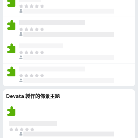
有
目
評
前
分
沒
有
目
評
前
分
沒
有
目
評
前
分
沒
有
目
評
前
分
沒
Devata 製作的佈景主題
有
評
分
目
前