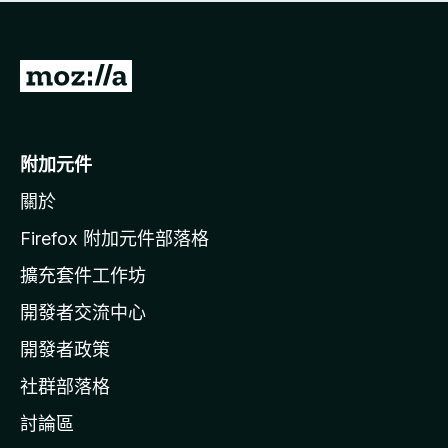
有
評
分
前
往
M
o
附加元件
z
關於
i
l
Firefox 附加元件部落格
l
擴充套件工作坊
a
開發者交流中心
官
網
開發者政策
社群部落格
討論區