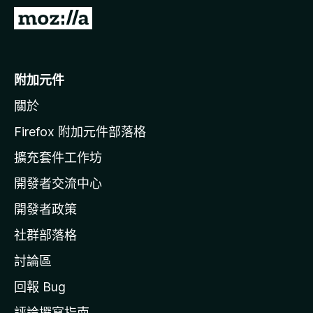
前
往
M
o
附加元件
z
關於
i
l
Firefox 附加元件部落格
l
擴充套件工作坊
a
開發者交流中心
官
網
開發者政策
社群部落格
討論區
回報 Bug
評論撰寫指南