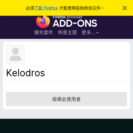
搜
登入
必須
下載 Firefox
才能使用這些附加元件。
忽
略
尋
F
此
通
i
知
r
擴充套件
佈景主題
更多…
e
f
o
x
瀏
Kelodros
覽
器
附
加
檢舉此使用者
元
件