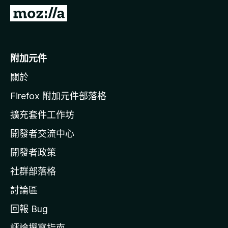
前
往
M
o
附加元件
z
關於
i
l
Firefox 附加元件部落格
l
擴充套件工作坊
a
開發者交流中心
官
網
開發者政策
社群部落格
討論區
回報 Bug
評論撰寫指南