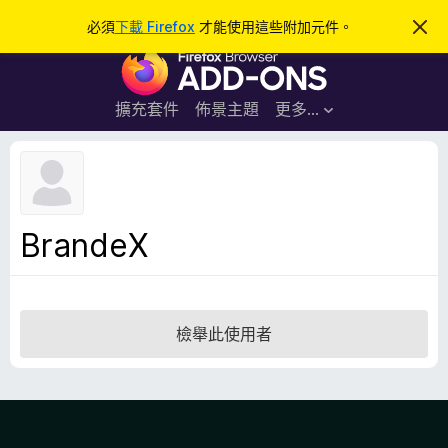
搜
登入
必須
下載 Firefox
才能使用這些附加元件。
忽
略
尋
F
此
通
i
知
r
擴充套件
佈景主題
更多…
e
f
o
x
瀏
BrandeX
覽
器
附
加
檢舉此使用者
元
件