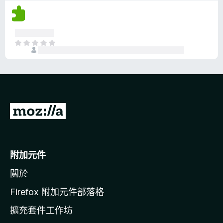
沒
有
評
分
目
前
沒
有
評
分
前
往
M
o
附加元件
z
關於
i
l
Firefox 附加元件部落格
l
擴充套件工作坊
a