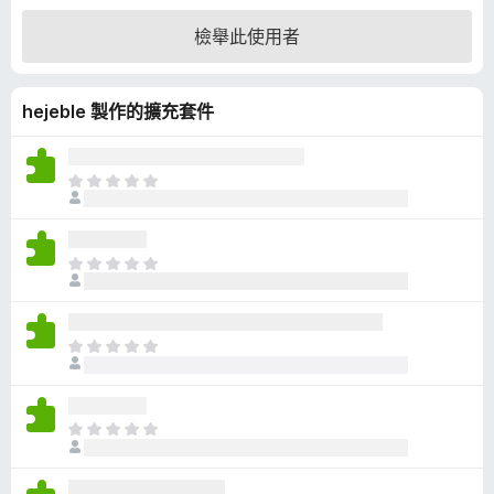
4
檢舉此使用者
.
9
分
hejeble 製作的擴充套件
，
滿
分
5
目
分
前
沒
有
目
評
前
分
沒
有
目
評
前
分
沒
有
目
評
前
分
沒