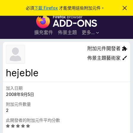
搜
登入
必須
下載 Firefox
才能使用這些附加元件。
忽
略
尋
F
此
通
i
知
r
擴充套件
佈景主題
更多…
e
f
附加元件開發者
o
佈景主題藝術家
x
瀏
hejeble
覽
器
加入日期
附
2008年9月5日
加
元
附加元件數量
件
2
此開發者的附加元件平均分數
評
價