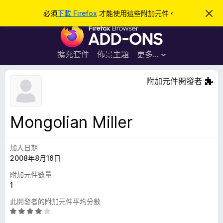
搜
登入
必須
下載 Firefox
才能使用這些附加元件。
忽
略
尋
F
此
通
i
知
r
擴充套件
佈景主題
更多…
e
f
附加元件開發者
o
x
瀏
Mongolian Miller
覽
器
加入日期
附
2008年8月16日
加
元
附加元件數量
件
1
此開發者的附加元件平均分數
評
價