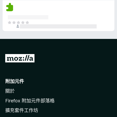
沒
有
評
分
目
前
沒
有
評
分
前
往
M
o
附加元件
z
關於
i
l
Firefox 附加元件部落格
l
擴充套件工作坊
a