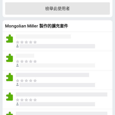
4
檢舉此使用者
分
，
滿
Mongolian Miller 製作的擴充套件
分
5
分
目
前
沒
有
目
評
前
分
沒
有
目
評
前
分
沒
有
目
評
前
分
沒