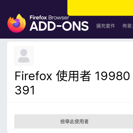
F
i
擴充套件
佈景
r
e
f
o
x
瀏
Firefox 使用者 19980
覽
器
391
附
加
元
件
檢舉此使用者