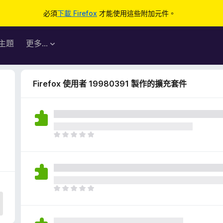
必須
下載 Firefox
才能使用這些附加元件。
主題
更多…
Firefox 使用者 19980391 製作的擴充套件
目
前
沒
有
評
分
目
前
沒
有