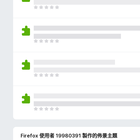
評
分
目
前
沒
有
評
分
目
前
沒
有
評
分
目
前
沒
有
評
分
目
前
沒
有
Firefox 使用者 19980391 製作的佈景主題
評