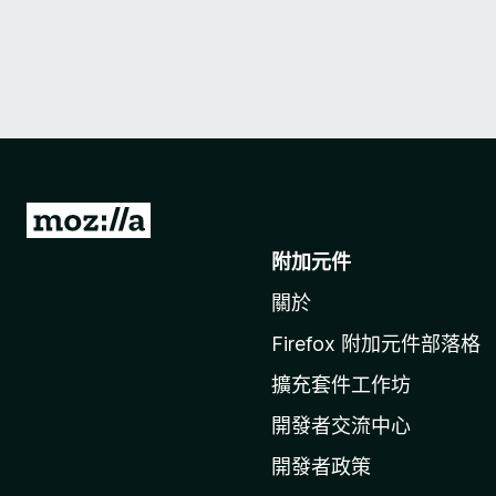
前
往
附加元件
M
關於
o
z
Firefox 附加元件部落格
i
擴充套件工作坊
l
l
開發者交流中心
a
開發者政策
官