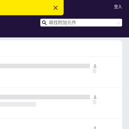
登入
忽
略
此
搜
通
搜
知
尋
尋