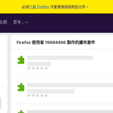
必須
下載 Firefox
才能使用這些附加元件。
主題
更多…
Firefox 使用者 19964496 製作的擴充套件
目
前
沒
有
評
分
目
前
沒
有