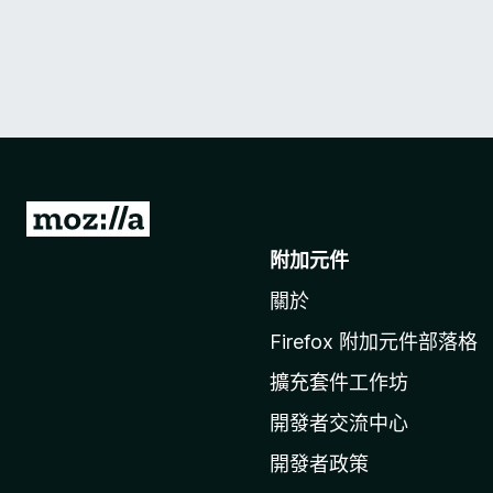
前
往
附加元件
M
關於
o
z
Firefox 附加元件部落格
i
擴充套件工作坊
l
l
開發者交流中心
a
開發者政策
官