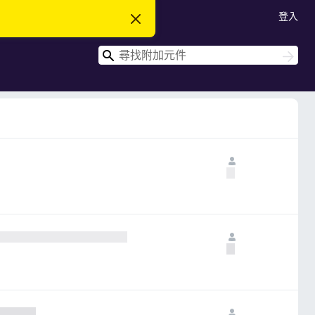
登入
忽
略
此
搜
通
搜
知
尋
尋