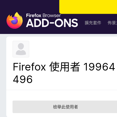
F
i
擴充套件
佈景
r
e
f
o
x
瀏
Firefox 使用者 19964
覽
器
496
附
加
元
件
檢舉此使用者