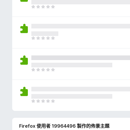
評
分
目
前
沒
有
評
分
目
前
沒
有
評
分
目
前
沒
有
評
分
目
前
沒
有
Firefox 使用者 19964496 製作的佈景主題
評