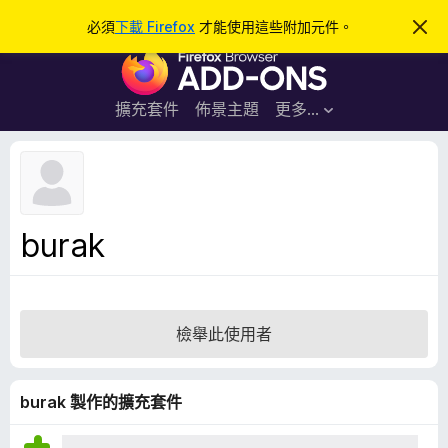
搜
登入
必須
下載 Firefox
才能使用這些附加元件。
忽
略
尋
F
此
通
i
知
r
擴充套件
佈景主題
更多…
e
f
o
x
瀏
burak
覽
器
附
加
檢舉此使用者
元
件
burak 製作的擴充套件