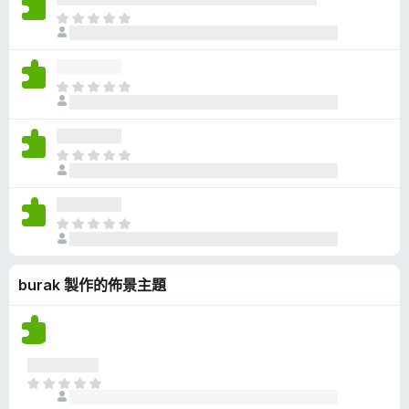
有
目
評
前
分
沒
有
目
評
前
分
沒
有
目
評
前
分
沒
有
目
評
前
分
沒
burak 製作的佈景主題
有
評
分
目
前