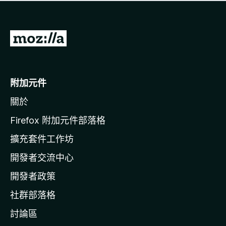
有
評
分
前
往
M
o
附加元件
z
關於
i
l
Firefox 附加元件部落格
l
擴充套件工作坊
a
開發者交流中心
官
網
開發者政策
社群部落格
討論區