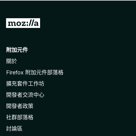
有
評
分
前
往
M
o
附加元件
z
關於
i
l
Firefox 附加元件部落格
l
擴充套件工作坊
a
開發者交流中心
官
網
開發者政策
社群部落格
討論區