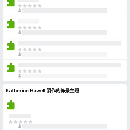
有
目
評
前
分
沒
有
目
評
前
分
沒
有
目
評
前
分
沒
有
目
評
前
分
沒
Katherine Howell 製作的佈景主題
有
評
分
目
前