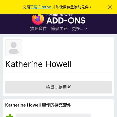
搜
登入
必須
下載 Firefox
才能使用這些附加元件。
忽
略
尋
F
此
通
i
知
r
擴充套件
佈景主題
更多…
e
f
o
x
瀏
Katherine Howell
覽
器
附
加
檢舉此使用者
元
件
Katherine Howell 製作的擴充套件