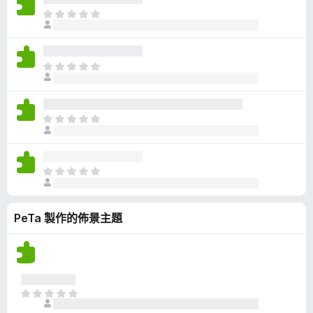
有
目
評
前
分
沒
有
目
評
前
分
沒
有
目
評
前
分
沒
有
目
評
前
分
沒
PeTa 製作的佈景主題
有
評
分
目
前