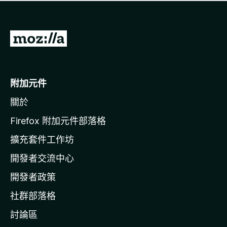
有
評
分
前
往
M
o
附加元件
z
關於
i
l
Firefox 附加元件部落格
l
擴充套件工作坊
a
開發者交流中心
官
網
開發者政策
社群部落格
討論區