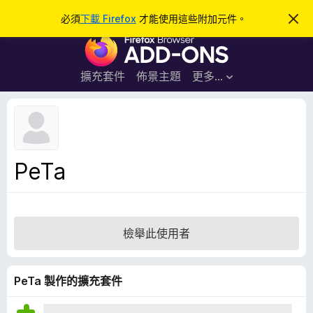
搜
登入
必須
下載 Firefox
才能使用這些附加元件。
忽
略
尋
F
此
通
i
知
r
擴充套件
佈景主題
更多…
e
f
o
x
瀏
PeTa
覽
器
附
加
檢舉此使用者
元
件
PeTa 製作的擴充套件