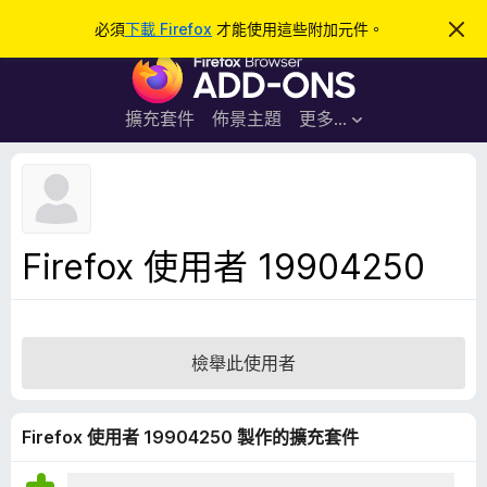
搜
登入
必須
下載 Firefox
才能使用這些附加元件。
忽
略
尋
F
此
通
i
知
r
擴充套件
佈景主題
更多…
e
f
o
x
瀏
Firefox 使用者 19904250
覽
器
附
加
檢舉此使用者
元
件
Firefox 使用者 19904250 製作的擴充套件