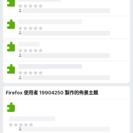
有
目
評
前
分
沒
有
目
評
前
分
沒
有
目
評
前
分
沒
有
目
評
前
分
沒
Firefox 使用者 19904250 製作的佈景主題
有
評
分
目
前