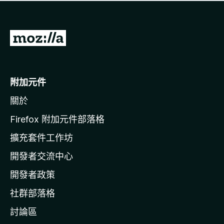
有
評
分
前
往
M
o
附加元件
z
關於
i
l
Firefox 附加元件部落格
l
擴充套件工作坊
a
開發者交流中心
官
網
開發者政策
社群部落格
討論區