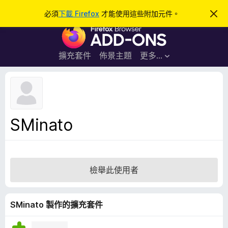
搜
登入
必須
下載 Firefox
才能使用這些附加元件。
忽
略
尋
F
此
通
i
知
r
擴充套件
佈景主題
更多…
e
f
o
x
瀏
SMinato
覽
器
附
加
檢舉此使用者
元
件
SMinato 製作的擴充套件