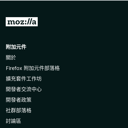
有
評
分
前
往
M
o
附加元件
z
關於
i
l
Firefox 附加元件部落格
l
擴充套件工作坊
a
開發者交流中心
官
網
開發者政策
社群部落格
討論區