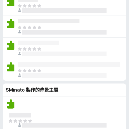
有
目
評
前
分
沒
有
目
評
前
分
沒
有
目
評
前
分
沒
有
目
評
前
分
沒
SMinato 製作的佈景主題
有
評
分
目
前