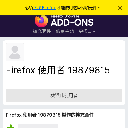
搜
登入
必須
下載 Firefox
才能使用這些附加元件。
忽
略
尋
F
此
通
i
知
r
擴充套件
佈景主題
更多…
e
f
o
x
瀏
Firefox 使用者 19879815
覽
器
附
加
檢舉此使用者
元
件
Firefox 使用者 19879815 製作的擴充套件