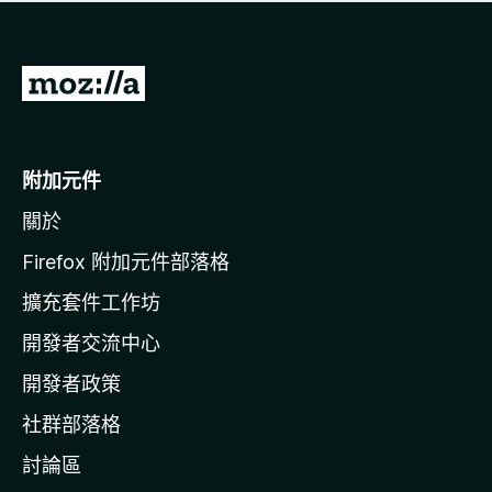
有
評
分
前
往
M
o
附加元件
z
關於
i
l
Firefox 附加元件部落格
l
擴充套件工作坊
a
開發者交流中心
官
網
開發者政策
社群部落格
討論區