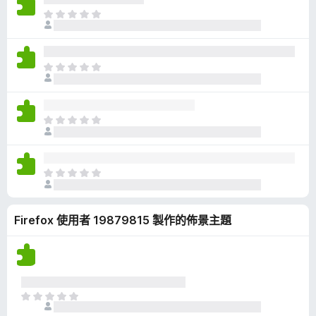
有
目
評
前
分
沒
有
目
評
前
分
沒
有
目
評
前
分
沒
有
目
評
前
分
沒
Firefox 使用者 19879815 製作的佈景主題
有
評
分
目
前