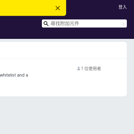
登入
忽
略
此
搜
通
搜
知
尋
尋
1 位使用者
whitelist and a