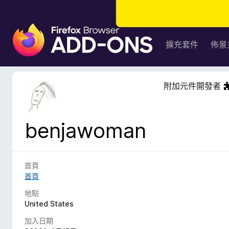
F
i
擴充套件
佈景
r
e
f
附加元件開發者
o
x
瀏
benjawoman
覽
器
附
加
首頁
元
首頁
件
地點
United States
加入日期