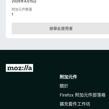
2026年4月15日
附加元件數量
1
檢舉此使用者
前
往
附加元件
M
關於
o
z
Firefox 附加元件部落格
i
擴充套件工作坊
l