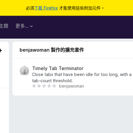
必須
下載 Firefox
才能使用這些附加元件。
主題
更多…
benjawoman 製作的擴充套件
Timely Tab Terminator
Close tabs that have been idle for too long, with a 
tab-count threshold.
benjawoman
目
前
沒
有
評
分