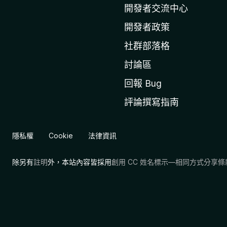
l
開發者交流中心
a
開發者政策
官
社群部落格
網
討論區
回報 Bug
評論撰寫指南
隱私權
Cookie
法律資訊
除另有
註明
外，本站內容皆採用
創用 CC 姓名標示—相同方式分享條款