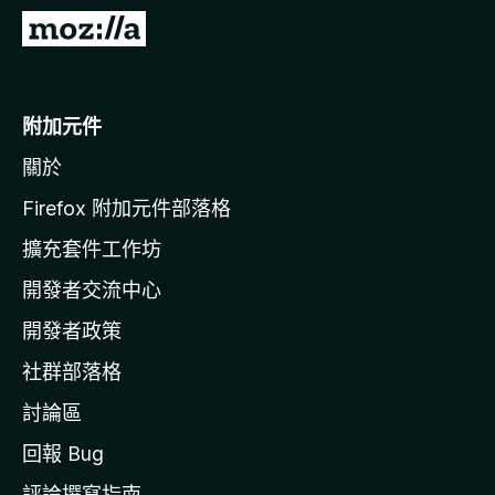
前
往
M
o
附加元件
z
關於
i
l
Firefox 附加元件部落格
l
擴充套件工作坊
a
開發者交流中心
官
網
開發者政策
社群部落格
討論區
回報 Bug
評論撰寫指南