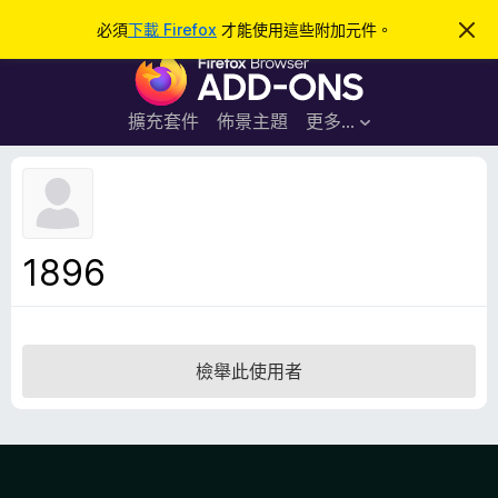
搜
登入
必須
下載 Firefox
才能使用這些附加元件。
忽
略
尋
F
此
通
i
知
r
擴充套件
佈景主題
更多…
e
f
o
x
瀏
1896
覽
器
附
加
檢舉此使用者
元
件