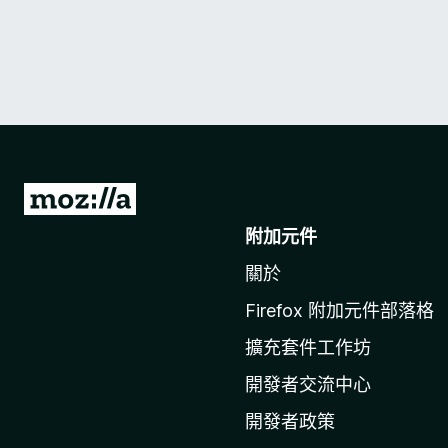
前
往
附加元件
M
關於
o
z
Firefox 附加元件部落格
i
擴充套件工作坊
l
l
開發者交流中心
a
開發者政策
官