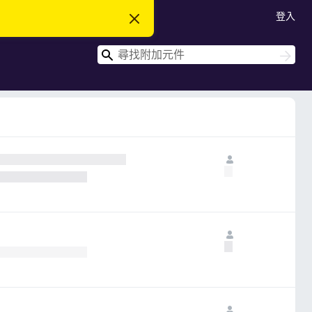
登入
忽
略
此
搜
通
搜
知
尋
尋