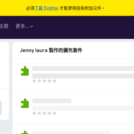
必須
下載 Firefox
才能使用這些附加元件。
主題
更多…
Jenny laura 製作的擴充套件
目
前
沒
有
評
分
目
前
沒
有