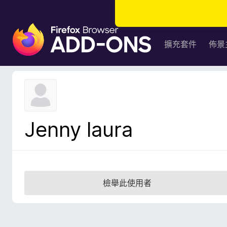
F
i
擴充套件
佈景
r
e
f
o
x
瀏
Jenny laura
覽
器
附
加
元
檢舉此使用者
件