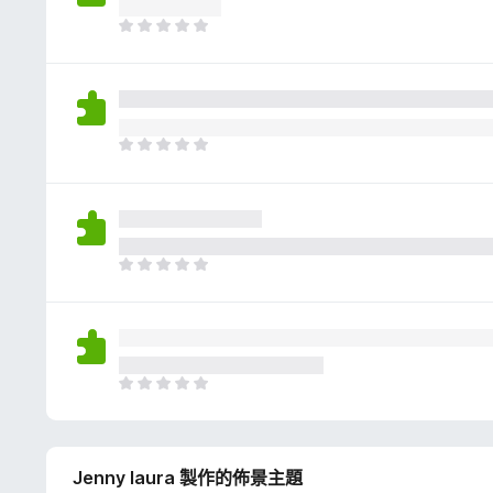
評
分
目
前
沒
有
評
分
目
前
沒
有
評
分
目
前
沒
有
評
分
目
前
沒
有
Jenny laura 製作的佈景主題
評