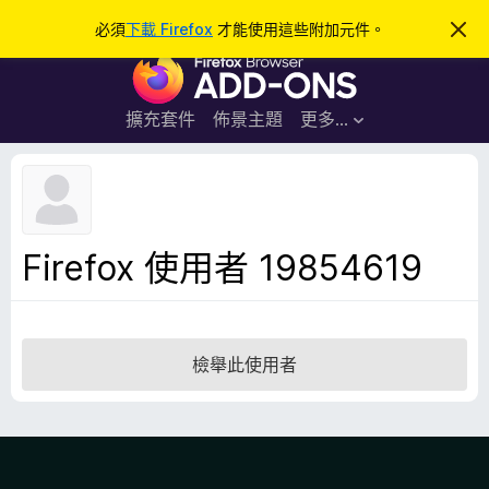
搜
登入
必須
下載 Firefox
才能使用這些附加元件。
忽
略
尋
F
此
通
i
知
r
擴充套件
佈景主題
更多…
e
f
o
x
瀏
Firefox 使用者 19854619
覽
器
附
加
檢舉此使用者
元
件