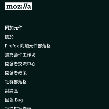
前
往
M
o
附加元件
z
關於
i
l
Firefox 附加元件部落格
l
擴充套件工作坊
a
開發者交流中心
官
網
開發者政策
社群部落格
討論區
回報 Bug
評論撰寫指南