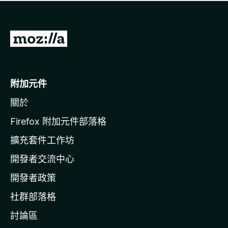
有
評
分
前
往
M
o
附加元件
z
關於
i
l
Firefox 附加元件部落格
l
擴充套件工作坊
a
開發者交流中心
官
網
開發者政策
社群部落格
討論區