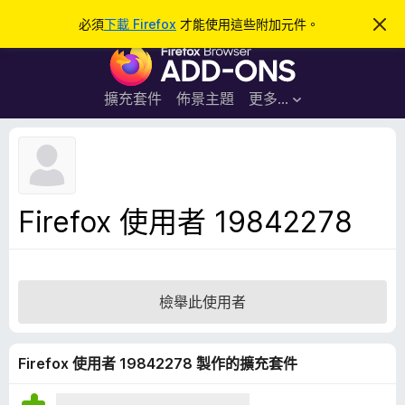
搜
登入
必須
下載 Firefox
才能使用這些附加元件。
忽
略
尋
F
此
通
i
知
r
擴充套件
佈景主題
更多…
e
f
o
x
瀏
Firefox 使用者 19842278
覽
器
附
加
檢舉此使用者
元
件
Firefox 使用者 19842278 製作的擴充套件