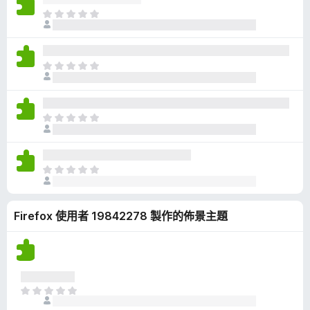
有
目
評
前
分
沒
有
目
評
前
分
沒
有
目
評
前
分
沒
有
目
評
前
分
沒
Firefox 使用者 19842278 製作的佈景主題
有
評
分
目
前