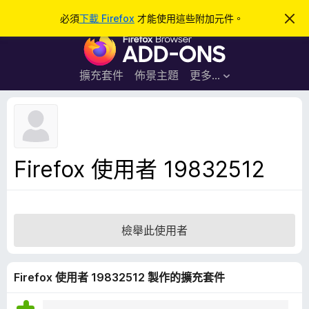
搜
登入
必須
下載 Firefox
才能使用這些附加元件。
忽
略
尋
F
此
通
i
知
r
擴充套件
佈景主題
更多…
e
f
o
x
瀏
Firefox 使用者 19832512
覽
器
附
加
檢舉此使用者
元
件
Firefox 使用者 19832512 製作的擴充套件