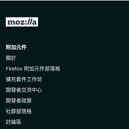
有
評
分
前
往
M
o
附加元件
z
關於
i
l
Firefox 附加元件部落格
l
擴充套件工作坊
a
開發者交流中心
官
網
開發者政策
社群部落格
討論區