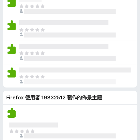
有
目
評
前
分
沒
有
目
評
前
分
沒
有
目
評
前
分
沒
有
目
評
前
分
沒
Firefox 使用者 19832512 製作的佈景主題
有
評
分
目
前