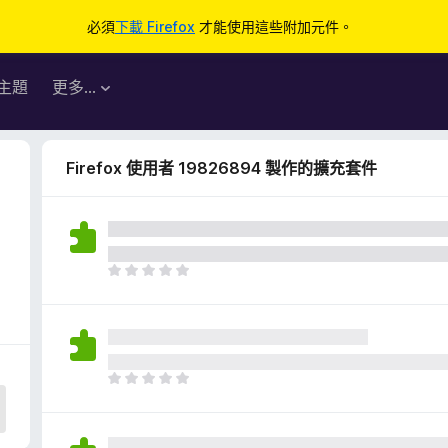
必須
下載 Firefox
才能使用這些附加元件。
主題
更多…
Firefox 使用者 19826894 製作的擴充套件
目
前
沒
有
評
分
目
前
沒
有