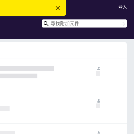
登入
忽
略
此
搜
通
搜
知
尋
尋