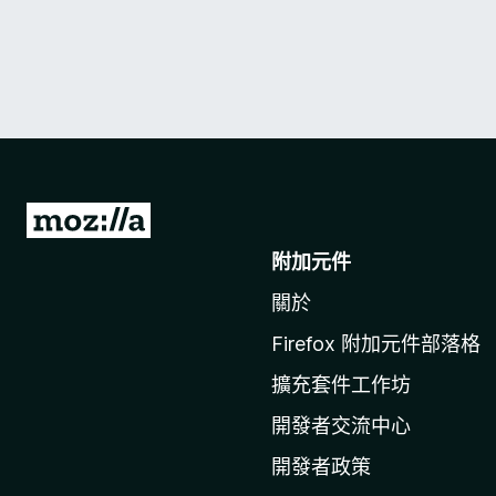
前
往
附加元件
M
關於
o
z
Firefox 附加元件部落格
i
擴充套件工作坊
l
l
開發者交流中心
a
開發者政策
官