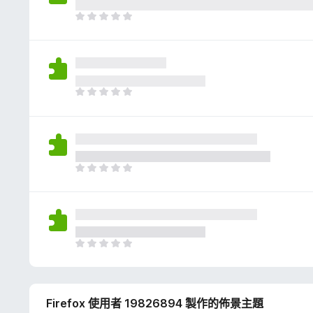
評
分
目
前
沒
有
評
分
目
前
沒
有
評
分
目
前
沒
有
評
分
目
前
沒
有
Firefox 使用者 19826894 製作的佈景主題
評