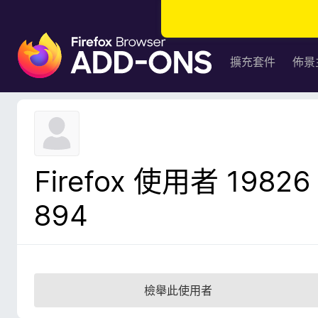
F
i
擴充套件
佈景
r
e
f
o
x
瀏
Firefox 使用者 19826
覽
器
894
附
加
元
件
檢舉此使用者