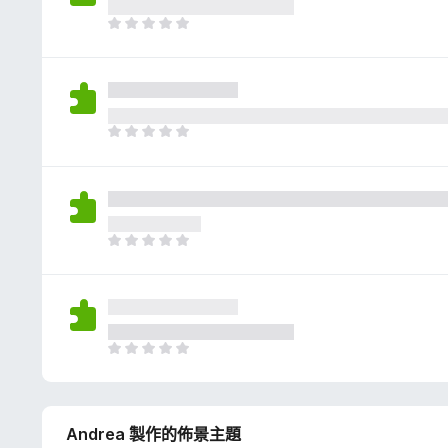
評
分
目
前
沒
有
評
分
目
前
沒
有
評
分
目
前
沒
有
評
分
目
前
沒
有
Andrea 製作的佈景主題
評