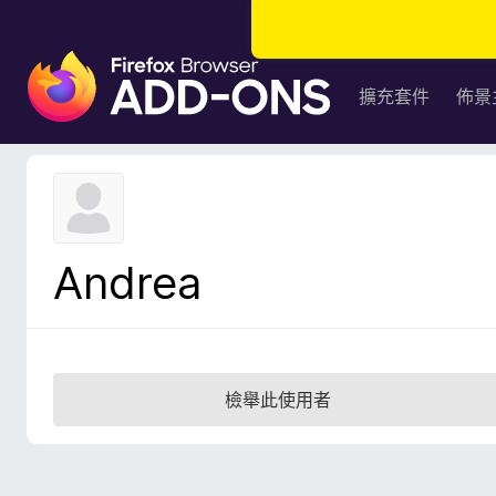
F
i
擴充套件
佈景
r
e
f
o
x
瀏
Andrea
覽
器
附
加
元
檢舉此使用者
件