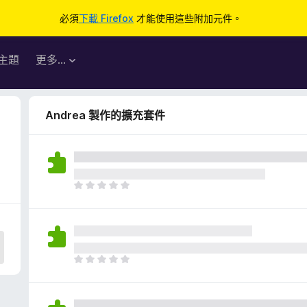
必須
下載 Firefox
才能使用這些附加元件。
主題
更多…
Andrea 製作的擴充套件
目
前
沒
有
評
分
目
前
沒
有