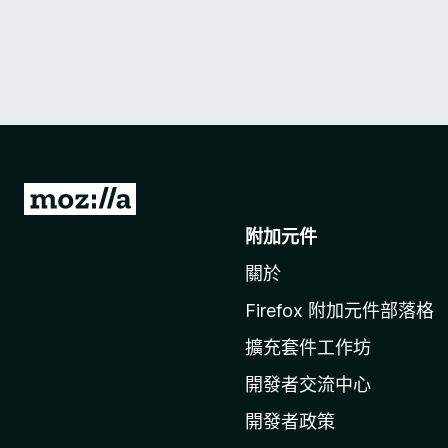
前
往
附加元件
M
關於
o
z
Firefox 附加元件部落格
i
擴充套件工作坊
l
l
開發者交流中心
a
開發者政策
官