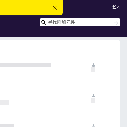
登入
忽
略
此
搜
通
搜
知
尋
尋